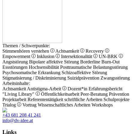
Themen / Schwerpunkte:
Stimmenhören verstehen
Achtsamkeit
Recovery
Empowerment
Inklusion
Intersektionalität
UN-BRK
Angststörung
Bipolare affektive Störung
Borderline
Burn-Out
Essstörungen
Hochsensibilität
Posttraumatische Belastungsstörung
Psychosomatische Erkrankung
Schizoaffektive Störung
Stigmatisierung / Diskriminierung
Suizidprävention
Zwangsstörung
Arbeitsinhalte:
Achtsamkeit
Antistigma-Arbeit
Dozent*in
Erfahrungsbericht
"Living Library"
Öffentlichkeitsarbeit
Peer-Beratung
Prävention
Projektarbeit
Referententätigkeit
schriftliche Arbeiten
Schulprojekte
Trialog
Vortrag
Wissenschaftliches Arbeiten
Workshops
+43 681 208 41 241
info@dv-idee.at
Links