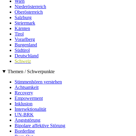
Wien
Niederösterreich
Oberösterreich
Salzburg
Steiermark
Kärnten
Tirol
Vorarlberg
Burgenland
Südtirol
Deutschland
Schweiz
Themen / Schwerpunkte
Stimmenhören verstehen
Achtsamkeit
Recovery
Empowerment
Inklusion
Intersektionalität
UN-BRK
Angststörung
Bipolare affektive Störung
Borderline