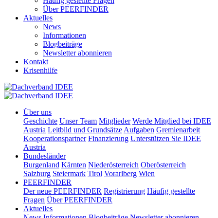
Häufig gestellte Fragen
Über PEERFINDER
Aktuelles
News
Informationen
Blogbeiträge
Newsletter abonnieren
Kontakt
Krisenhilfe
Über uns
Geschichte
Unser Team
Mitglieder
Werde Mitglied bei IDEE
Austria
Leitbild und Grundsätze
Aufgaben
Gremienarbeit
Kooperationspartner
Finanzierung
Unterstützen Sie IDEE
Austria
Bundesländer
Burgenland
Kärnten
Niederösterreich
Oberösterreich
Salzburg
Steiermark
Tirol
Vorarlberg
Wien
PEERFINDER
Der neue PEERFINDER
Registrierung
Häufig gestellte
Fragen
Über PEERFINDER
Aktuelles
News
Informationen
Blogbeiträge
Newsletter abonnieren