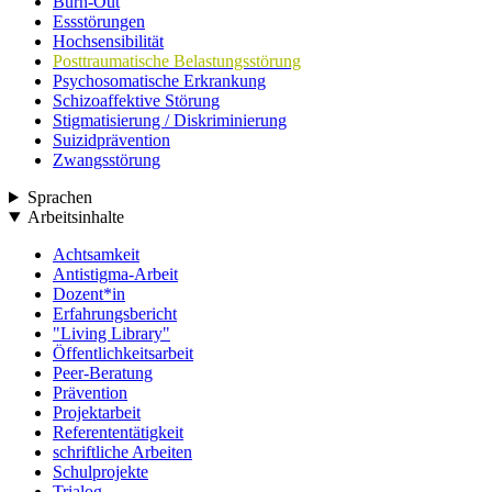
Burn-Out
Essstörungen
Hochsensibilität
Posttraumatische Belastungsstörung
Psychosomatische Erkrankung
Schizoaffektive Störung
Stigmatisierung / Diskriminierung
Suizidprävention
Zwangsstörung
Sprachen
Arbeitsinhalte
Achtsamkeit
Antistigma-Arbeit
Dozent*in
Erfahrungsbericht
"Living Library"
Öffentlichkeitsarbeit
Peer-Beratung
Prävention
Projektarbeit
Referententätigkeit
schriftliche Arbeiten
Schulprojekte
Trialog