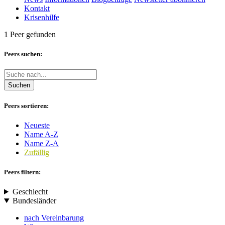
Kontakt
Krisenhilfe
1 Peer gefunden
Peers suchen:
Suchen
Peers sortieren:
Neueste
Name A-Z
Name Z-A
Zufällig
Peers filtern:
Geschlecht
Bundesländer
nach Vereinbarung