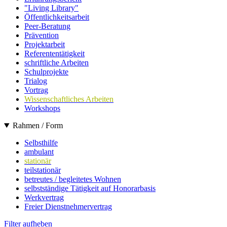
"Living Library"
Öffentlichkeitsarbeit
Peer-Beratung
Prävention
Projektarbeit
Referententätigkeit
schriftliche Arbeiten
Schulprojekte
Trialog
Vortrag
Wissenschaftliches Arbeiten
Workshops
Rahmen / Form
Selbsthilfe
ambulant
stationär
teilstationär
betreutes / begleitetes Wohnen
selbstständige Tätigkeit auf Honorarbasis
Werkvertrag
Freier Dienstnehmervertrag
Filter aufheben