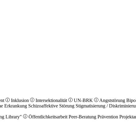
ent
Inklusion
Intersektionalität
UN-BRK
Angststörung
Bipo
he Erkrankung
Schizoaffektive Störung
Stigmatisierung / Diskriminier
ng Library"
Öffentlichkeitsarbeit
Peer-Beratung
Prävention
Projekta