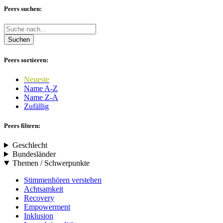
Peers suchen:
Suchen
Peers sortieren:
Neueste
Name A-Z
Name Z-A
Zufällig
Peers filtern:
Geschlecht
Bundesländer
Themen / Schwerpunkte
Stimmenhören verstehen
Achtsamkeit
Recovery
Empowerment
Inklusion