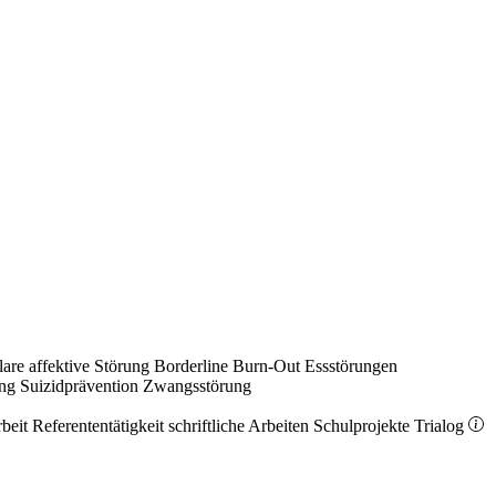
lare affektive Störung
Borderline
Burn-Out
Essstörungen
ung
Suizidprävention
Zwangsstörung
rbeit
Referententätigkeit
schriftliche Arbeiten
Schulprojekte
Trialog