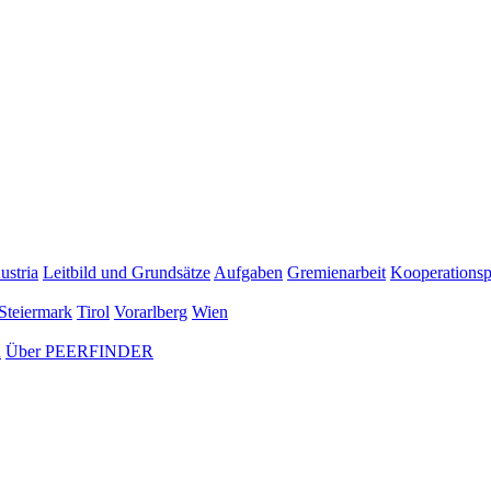
ustria
Leitbild und Grundsätze
Aufgaben
Gremienarbeit
Kooperationsp
Steiermark
Tirol
Vorarlberg
Wien
n
Über PEERFINDER