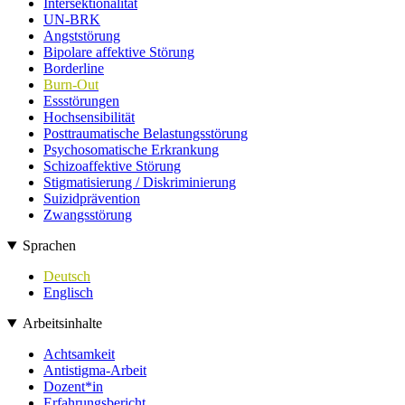
Intersektionalität
UN-BRK
Angststörung
Bipolare affektive Störung
Borderline
Burn-Out
Essstörungen
Hochsensibilität
Posttraumatische Belastungsstörung
Psychosomatische Erkrankung
Schizoaffektive Störung
Stigmatisierung / Diskriminierung
Suizidprävention
Zwangsstörung
Sprachen
Deutsch
Englisch
Arbeitsinhalte
Achtsamkeit
Antistigma-Arbeit
Dozent*in
Erfahrungsbericht