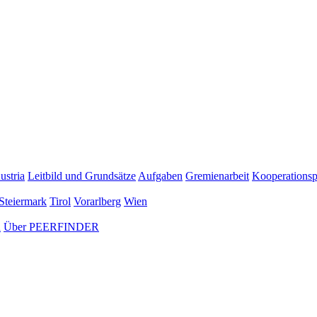
ustria
Leitbild und Grundsätze
Aufgaben
Gremienarbeit
Kooperationsp
Steiermark
Tirol
Vorarlberg
Wien
n
Über PEERFINDER