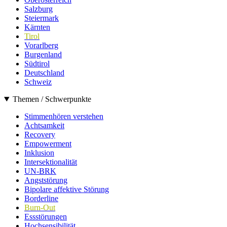
Salzburg
Steiermark
Kärnten
Tirol
Vorarlberg
Burgenland
Südtirol
Deutschland
Schweiz
Themen / Schwerpunkte
Stimmenhören verstehen
Achtsamkeit
Recovery
Empowerment
Inklusion
Intersektionalität
UN-BRK
Angststörung
Bipolare affektive Störung
Borderline
Burn-Out
Essstörungen
Hochsensibilität