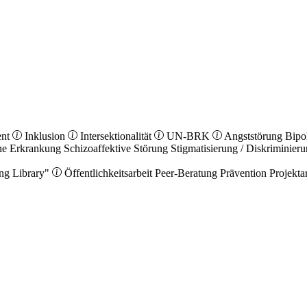
ent
Inklusion
Intersektionalität
UN-BRK
Angststörung
Bipo
he Erkrankung
Schizoaffektive Störung
Stigmatisierung / Diskriminier
ng Library"
Öffentlichkeitsarbeit
Peer-Beratung
Prävention
Projekta