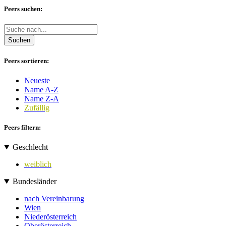
Peers suchen:
Suchen
Peers sortieren:
Neueste
Name A-Z
Name Z-A
Zufällig
Peers filtern:
Geschlecht
weiblich
Bundesländer
nach Vereinbarung
Wien
Niederösterreich
Oberösterreich