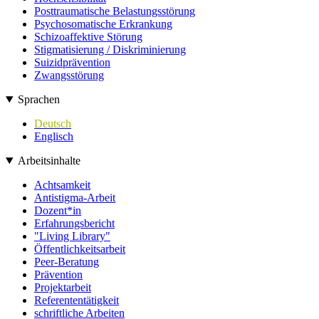
Posttraumatische Belastungsstörung
Psychosomatische Erkrankung
Schizoaffektive Störung
Stigmatisierung / Diskriminierung
Suizidprävention
Zwangsstörung
Sprachen
Deutsch
Englisch
Arbeitsinhalte
Achtsamkeit
Antistigma-Arbeit
Dozent*in
Erfahrungsbericht
"Living Library"
Öffentlichkeitsarbeit
Peer-Beratung
Prävention
Projektarbeit
Referententätigkeit
schriftliche Arbeiten