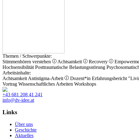
Themen / Schwerpunkte:
Stimmenhören verstehen
Achtsamkeit
Recovery
Empowerm
Hochsensibilität
Posttraumatische Belastungsstörung
Psychosomatisc
Arbeitsinhalte:
Achtsamkeit
Antistigma-Arbeit
Dozent*in
Erfahrungsbericht
"Livi
Vortrag
Wissenschaftliches Arbeiten
Workshops
+43 681 208 41 241
info@dv-idee.at
Links
Über uns
Geschichte
Aktuelles