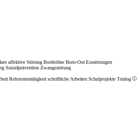
lare affektive Störung
Borderline
Burn-Out
Essstörungen
ung
Suizidprävention
Zwangsstörung
rbeit
Referententätigkeit
schriftliche Arbeiten
Schulprojekte
Trialog