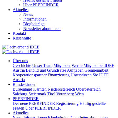
Häufig gestellte Fragen
Über PEERFINDER
Aktuelles
News
Informationen
Blogbeiträge
Newsletter abonnieren
Kontakt
Krisenhilfe
Über uns
Geschichte
Unser Team
Mitglieder
Werde Mitglied bei IDEE
Austria
Leitbild und Grundsätze
Aufgaben
Gremienarbeit
Kooperationspartner
Finanzierung
Unterstützen Sie IDEE
Austria
Bundesländer
Burgenland
Kärnten
Niederösterreich
Oberösterreich
Salzburg
Steiermark
Tirol
Vorarlberg
Wien
PEERFINDER
Der neue PEERFINDER
Registrierung
Häufig gestellte
Fragen
Über PEERFINDER
Aktuelles
News
Informationen
Blogbeiträge
Newsletter abonnieren