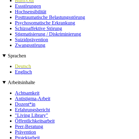
Burn-Out
Essstörungen
Hochsensibilität
Posttraumatische Belastungsstörung
Psychosomatische Erkrankung
Schizoaffektive Störung
Stigmatisierung / Diskriminierung
Suizidprävention
Zwangsstörung
Sprachen
Deutsch
Englisch
Arbeitsinhalte
Achtsamkeit
Antistigma-Arbeit
Dozent*in
Erfahrungsbericht
"Living Library"
Öffentlichkeitsarbeit
Peer-Beratung
Prävention
Projektarbeit