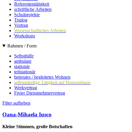
Referententätigkeit
schriftliche Arbeiten
Schulprojekte
Trialog
Vortrag
Wissenschaftliches Arbeiten
Workshops
Rahmen / Form
Selbsthilfe
ambulant
stationär
teilstationär
betreutes / begleitetes Wohnen
selbstständige Tätigkeit auf Honorarbasis
Werkvertrag
Freier Dienstnehmervertrag
Filter aufheben
Oana-Mihaela Iusco
Kleine Stimmen, große Botschaften