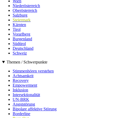
Wien
Niederösterreich
Oberösterreich
Salzburg
Steiermark
Kärnten
Tirol
Vorarlberg
Burgenland
Südtirol
Deutschland
Schweiz
Themen / Schwerpunkte
Stimmenhören verstehen
Achtsamkeit
Recovery
Empowerment
Inklusion
Intersektionalität
UN-BRK
Angststörung
Bipolare affektive Störung
Borderline