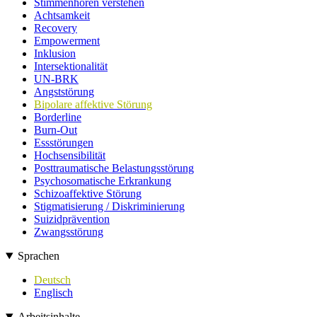
Stimmenhören verstehen
Achtsamkeit
Recovery
Empowerment
Inklusion
Intersektionalität
UN-BRK
Angststörung
Bipolare affektive Störung
Borderline
Burn-Out
Essstörungen
Hochsensibilität
Posttraumatische Belastungsstörung
Psychosomatische Erkrankung
Schizoaffektive Störung
Stigmatisierung / Diskriminierung
Suizidprävention
Zwangsstörung
Sprachen
Deutsch
Englisch
Arbeitsinhalte