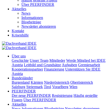
Häufig gestellte Fragen
Über PEERFINDER
Aktuelles
News
Informationen
Blogbeiträge
Newsletter abonnieren
Kontakt
Krisenhilfe
Über uns
Geschichte
Unser Team
Mitglieder
Werde Mitglied bei IDEE
Austria
Leitbild und Grundsätze
Aufgaben
Gremienarbeit
Kooperationspartner
Finanzierung
Unterstützen Sie IDEE
Austria
Bundesländer
Burgenland
Kärnten
Niederösterreich
Oberösterreich
Salzburg
Steiermark
Tirol
Vorarlberg
Wien
PEERFINDER
Der neue PEERFINDER
Registrierung
Häufig gestellte
Fragen
Über PEERFINDER
Aktuelles
News
Informationen
Blogbeiträge
Newsletter abonnieren