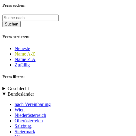
Peers suchen:
Suchen
Peers sortieren:
Neueste
Name A-Z
Name Z-A
Zufällig
Peers filtern:
Geschlecht
Bundesländer
nach Vereinbarung
Wien
Niederösterreich
Oberösterreich
Salzburg
Steiermark