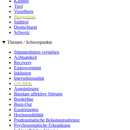
Kärnten
Tirol
Vorarlberg
Burgenland
Südtirol
Deutschland
Schweiz
Themen / Schwerpunkte
Stimmenhören verstehen
Achtsamkeit
Recovery
Empowerment
Inklusion
Intersektionalität
UN-BRK
Angststörung
Bipolare affektive Störung
Borderline
Burn-Out
Essstörungen
Hochsensibilität
Posttraumatische Belastungsstörung
Psychosomatische Erkrankung