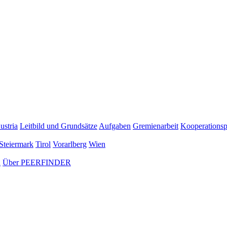
ustria
Leitbild und Grundsätze
Aufgaben
Gremienarbeit
Kooperationsp
Steiermark
Tirol
Vorarlberg
Wien
n
Über PEERFINDER