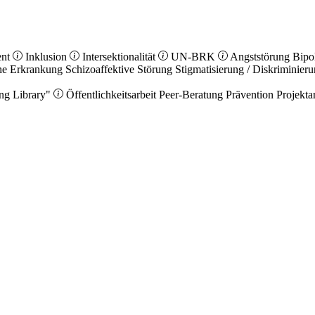
ent
Inklusion
Intersektionalität
UN-BRK
Angststörung
Bipo
he Erkrankung
Schizoaffektive Störung
Stigmatisierung / Diskriminier
ng Library"
Öffentlichkeitsarbeit
Peer-Beratung
Prävention
Projekta