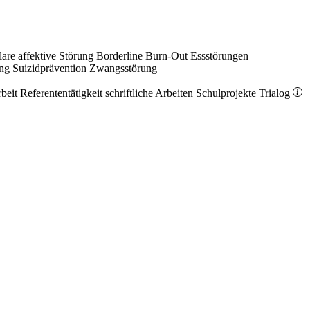
lare affektive Störung
Borderline
Burn-Out
Essstörungen
ung
Suizidprävention
Zwangsstörung
rbeit
Referententätigkeit
schriftliche Arbeiten
Schulprojekte
Trialog