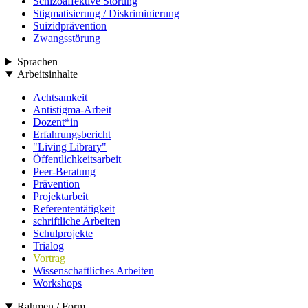
Schizoaffektive Störung
Stigmatisierung / Diskriminierung
Suizidprävention
Zwangsstörung
Sprachen
Arbeitsinhalte
Achtsamkeit
Antistigma-Arbeit
Dozent*in
Erfahrungsbericht
"Living Library"
Öffentlichkeitsarbeit
Peer-Beratung
Prävention
Projektarbeit
Referententätigkeit
schriftliche Arbeiten
Schulprojekte
Trialog
Vortrag
Wissenschaftliches Arbeiten
Workshops
Rahmen / Form