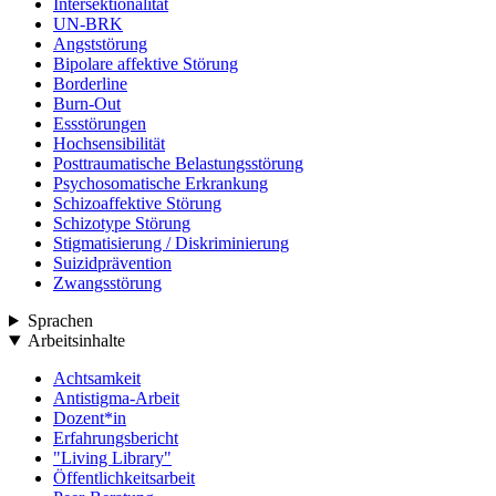
Intersektionalität
UN-BRK
Angststörung
Bipolare affektive Störung
Borderline
Burn-Out
Essstörungen
Hochsensibilität
Posttraumatische Belastungsstörung
Psychosomatische Erkrankung
Schizoaffektive Störung
Schizotype Störung
Stigmatisierung / Diskriminierung
Suizidprävention
Zwangsstörung
Sprachen
Arbeitsinhalte
Achtsamkeit
Antistigma-Arbeit
Dozent*in
Erfahrungsbericht
"Living Library"
Öffentlichkeitsarbeit