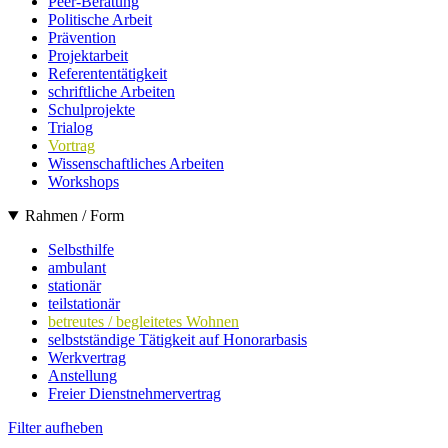
Peer-Beratung
Politische Arbeit
Prävention
Projektarbeit
Referententätigkeit
schriftliche Arbeiten
Schulprojekte
Trialog
Vortrag
Wissenschaftliches Arbeiten
Workshops
Rahmen / Form
Selbsthilfe
ambulant
stationär
teilstationär
betreutes / begleitetes Wohnen
selbstständige Tätigkeit auf Honorarbasis
Werkvertrag
Anstellung
Freier Dienstnehmervertrag
Filter aufheben