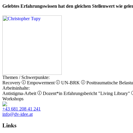
Gelebtes Erfahrungswissen hat den gleichen Stellenwert wie gel
Themen / Schwerpunkte:
Recovery
Empowerment
UN-BRK
Posttraumatische Belast
Arbeitsinhalte:
Antistigma-Arbeit
Dozent*in
Erfahrungsbericht
"Living Library"
Workshops
+43 681 208 41 241
info@dv-idee.at
Links