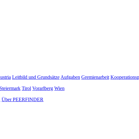
ustria
Leitbild und Grundsätze
Aufgaben
Gremienarbeit
Kooperationsp
Steiermark
Tirol
Vorarlberg
Wien
n
Über PEERFINDER