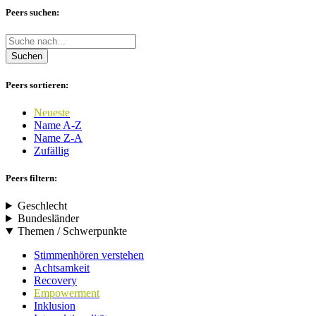
Peers suchen:
Suchen
Peers sortieren:
Neueste
Name A-Z
Name Z-A
Zufällig
Peers filtern:
Geschlecht
Bundesländer
Themen / Schwerpunkte
Stimmenhören verstehen
Achtsamkeit
Recovery
Empowerment
Inklusion