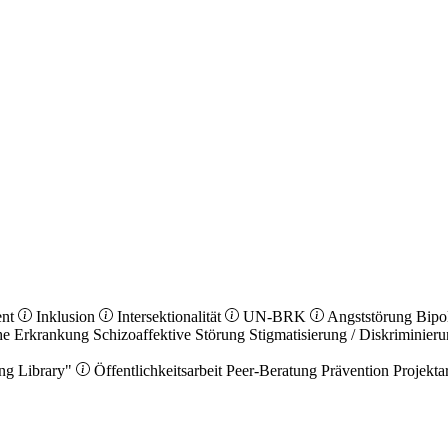
ent
Inklusion
Intersektionalität
UN-BRK
Angststörung
Bipo
he Erkrankung
Schizoaffektive Störung
Stigmatisierung / Diskriminier
ng Library"
Öffentlichkeitsarbeit
Peer-Beratung
Prävention
Projekta