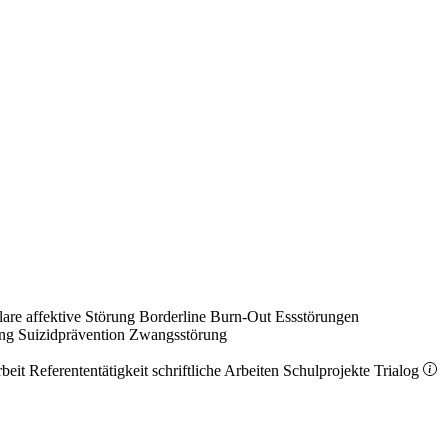
lare affektive Störung
Borderline
Burn-Out
Essstörungen
ung
Suizidprävention
Zwangsstörung
rbeit
Referententätigkeit
schriftliche Arbeiten
Schulprojekte
Trialog