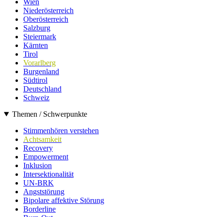
Wien
Niederösterreich
Oberösterreich
Salzburg
Steiermark
Kärnten
Tirol
Vorarlberg
Burgenland
Südtirol
Deutschland
Schweiz
Themen / Schwerpunkte
Stimmenhören verstehen
Achtsamkeit
Recovery
Empowerment
Inklusion
Intersektionalität
UN-BRK
Angststörung
Bipolare affektive Störung
Borderline