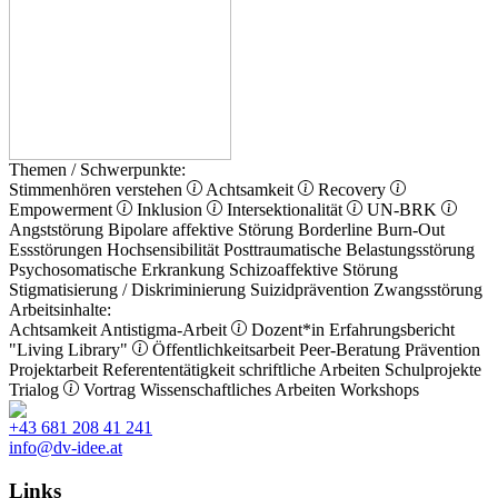
Themen / Schwerpunkte:
Stimmenhören verstehen
Achtsamkeit
Recovery
Empowerment
Inklusion
Intersektionalität
UN-BRK
Angststörung
Bipolare affektive Störung
Borderline
Burn-Out
Essstörungen
Hochsensibilität
Posttraumatische Belastungsstörung
Psychosomatische Erkrankung
Schizoaffektive Störung
Stigmatisierung / Diskriminierung
Suizidprävention
Zwangsstörung
Arbeitsinhalte:
Achtsamkeit
Antistigma-Arbeit
Dozent*in
Erfahrungsbericht
"Living Library"
Öffentlichkeitsarbeit
Peer-Beratung
Prävention
Projektarbeit
Referententätigkeit
schriftliche Arbeiten
Schulprojekte
Trialog
Vortrag
Wissenschaftliches Arbeiten
Workshops
+43 681 208 41 241
info@dv-idee.at
Links