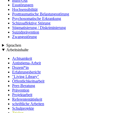
Burn-Out
Essstörungen
Hochsensibilität
Posttraumatische Belastungsstörung
Psychosomatische Erkrankung
Schizoaffektive Störung
Stigmatisierung / Diskriminierung
Suizidprävention
Zwangsstörung
Sprachen
Arbeitsinhalte
Achtsamkeit
Antistigma-Arbeit
Dozent*in
Erfahrungsbericht
"Living Library"
Öffentlichkeitsarbeit
Peer-Beratung
Prävention
Projektarbeit
Referententätigkeit
schriftliche Arbeiten
Schulprojekte
Trialog