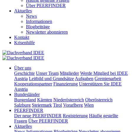
Häufig gestellte Fragen
Über PEERFINDER
Aktuelles
News
Informationen
Blogbeiträge
Newsletter abonnieren
Kontakt
Krisenhilfe
Über uns
Geschichte
Unser Team
Mitglieder
Werde Mitglied bei IDEE
Austria
Leitbild und Grundsätze
Aufgaben
Gremienarbeit
Kooperationspartner
Finanzierung
Unterstützen Sie IDEE
Austria
Bundesländer
Burgenland
Kärnten
Niederösterreich
Oberösterreich
Salzburg
Steiermark
Tirol
Vorarlberg
Wien
PEERFINDER
Der neue PEERFINDER
Registrierung
Häufig gestellte
Fragen
Über PEERFINDER
Aktuelles
News
Informationen
Blogbeiträge
Newsletter abonnieren