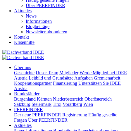
Häufig gestellte Fragen
Über PEERFINDER
Aktuelles
News
Informationen
Blogbeiträge
Newsletter abonnieren
Kontakt
Krisenhilfe
Über uns
Geschichte
Unser Team
Mitglieder
Werde Mitglied bei IDEE
Austria
Leitbild und Grundsätze
Aufgaben
Gremienarbeit
Kooperationspartner
Finanzierung
Unterstützen Sie IDEE
Austria
Bundesländer
Burgenland
Kärnten
Niederösterreich
Oberösterreich
Salzburg
Steiermark
Tirol
Vorarlberg
Wien
PEERFINDER
Der neue PEERFINDER
Registrierung
Häufig gestellte
Fragen
Über PEERFINDER
Aktuelles
News
Informationen
Blogbeiträge
Newsletter abonnieren