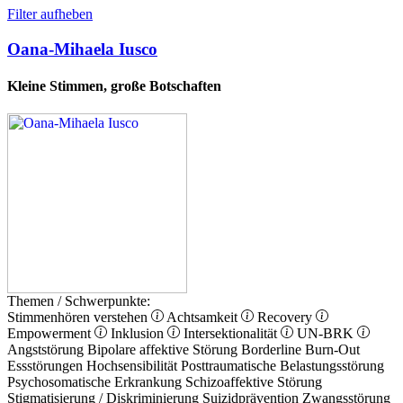
Filter aufheben
Oana-Mihaela Iusco
Kleine Stimmen, große Botschaften
Themen / Schwerpunkte:
Stimmenhören verstehen
Achtsamkeit
Recovery
Empowerment
Inklusion
Intersektionalität
UN-BRK
Angststörung
Bipolare affektive Störung
Borderline
Burn-Out
Essstörungen
Hochsensibilität
Posttraumatische Belastungsstörung
Psychosomatische Erkrankung
Schizoaffektive Störung
Stigmatisierung / Diskriminierung
Suizidprävention
Zwangsstörung