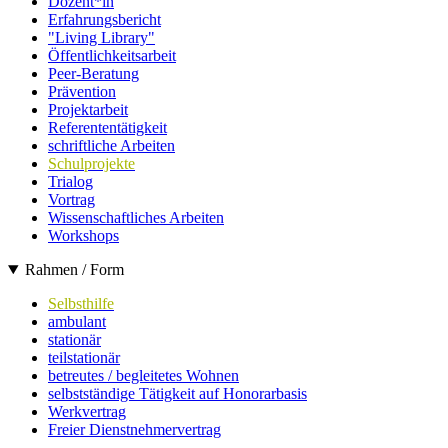
Dozent*in
Erfahrungsbericht
"Living Library"
Öffentlichkeitsarbeit
Peer-Beratung
Prävention
Projektarbeit
Referententätigkeit
schriftliche Arbeiten
Schulprojekte
Trialog
Vortrag
Wissenschaftliches Arbeiten
Workshops
Rahmen / Form
Selbsthilfe
ambulant
stationär
teilstationär
betreutes / begleitetes Wohnen
selbstständige Tätigkeit auf Honorarbasis
Werkvertrag
Freier Dienstnehmervertrag