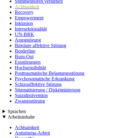
Stimmenhören verstehen
Achtsamkeit
Recovery
Empowerment
Inklusion
Intersektionalität
UN-BRK
Angststörung
Bipolare affektive Störung
Borderline
Burn-Out
Essstörungen
Hochsensibilität
Posttraumatische Belastungsstörung
Psychosomatische Erkrankung
Schizoaffektive Störung
Stigmatisierung / Diskriminierung
Suizidprävention
Zwangsstörung
Sprachen
Arbeitsinhalte
Achtsamkeit
Antistigma-Arbeit