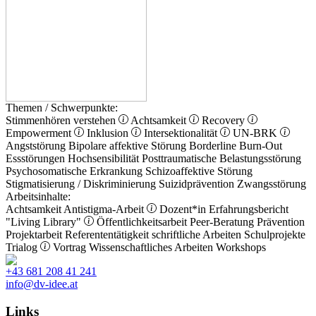
Themen / Schwerpunkte:
Stimmenhören verstehen
Achtsamkeit
Recovery
Empowerment
Inklusion
Intersektionalität
UN-BRK
Angststörung
Bipolare affektive Störung
Borderline
Burn-Out
Essstörungen
Hochsensibilität
Posttraumatische Belastungsstörung
Psychosomatische Erkrankung
Schizoaffektive Störung
Stigmatisierung / Diskriminierung
Suizidprävention
Zwangsstörung
Arbeitsinhalte:
Achtsamkeit
Antistigma-Arbeit
Dozent*in
Erfahrungsbericht
"Living Library"
Öffentlichkeitsarbeit
Peer-Beratung
Prävention
Projektarbeit
Referententätigkeit
schriftliche Arbeiten
Schulprojekte
Trialog
Vortrag
Wissenschaftliches Arbeiten
Workshops
+43 681 208 41 241
info@dv-idee.at
Links