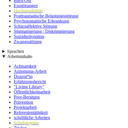
Burn-Out
Essstörungen
Hochsensibilität
Posttraumatische Belastungsstörung
Psychosomatische Erkrankung
Schizoaffektive Störung
Stigmatisierung / Diskriminierung
Suizidprävention
Zwangsstörung
Sprachen
Arbeitsinhalte
Achtsamkeit
Antistigma-Arbeit
Dozent*in
Erfahrungsbericht
"Living Library"
Öffentlichkeitsarbeit
Peer-Beratung
Prävention
Projektarbeit
Referententätigkeit
schriftliche Arbeiten
Schulprojekte
Trialog