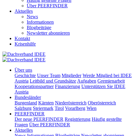
Häufig gestellte Fragen
Über PEERFINDER
Aktuelles
News
Informationen
Blogbeiträge
Newsletter abonnieren
Kontakt
Krisenhilfe
Über uns
Geschichte
Unser Team
Mitglieder
Werde Mitglied bei IDEE
Austria
Leitbild und Grundsätze
Aufgaben
Gremienarbeit
Kooperationspartner
Finanzierung
Unterstützen Sie IDEE
Austria
Bundesländer
Burgenland
Kärnten
Niederösterreich
Oberösterreich
Salzburg
Steiermark
Tirol
Vorarlberg
Wien
PEERFINDER
Der neue PEERFINDER
Registrierung
Häufig gestellte
Fragen
Über PEERFINDER
Aktuelles
News
Informationen
Blogbeiträge
Newsletter abonnieren