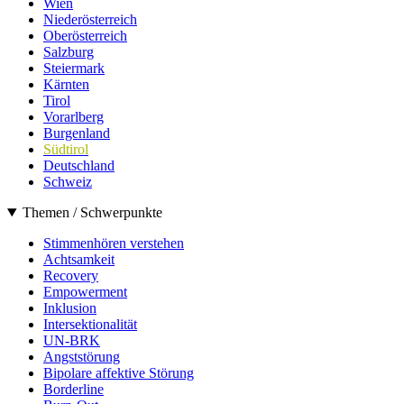
Wien
Niederösterreich
Oberösterreich
Salzburg
Steiermark
Kärnten
Tirol
Vorarlberg
Burgenland
Südtirol
Deutschland
Schweiz
Themen / Schwerpunkte
Stimmenhören verstehen
Achtsamkeit
Recovery
Empowerment
Inklusion
Intersektionalität
UN-BRK
Angststörung
Bipolare affektive Störung
Borderline