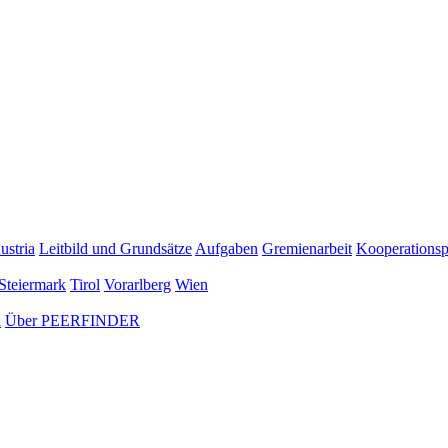
ustria
Leitbild und Grundsätze
Aufgaben
Gremienarbeit
Kooperationsp
Steiermark
Tirol
Vorarlberg
Wien
n
Über PEERFINDER