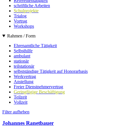
Referententätigkeit
schriftliche Arbeiten
Schulprojekte
Trialog
Vortrag
Workshops
Rahmen / Form
Ehrenamtliche Tätigkeit
Selbsthilfe
ambulant
stationär
teilstationär
selbstständige Tätigkeit auf Honorarbasis
Werkvertrag
Anstellung
Freier Dienstnehmervertrag
Geringfügige Beschäftigung
Teilzeit
Vollzeit
Filter aufheben
Johannes Ranetbauer