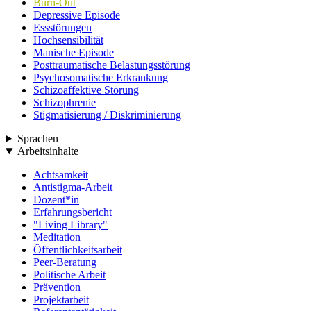
Burn-Out
Depressive Episode
Essstörungen
Hochsensibilität
Manische Episode
Posttraumatische Belastungsstörung
Psychosomatische Erkrankung
Schizoaffektive Störung
Schizophrenie
Stigmatisierung / Diskriminierung
Sprachen
Arbeitsinhalte
Achtsamkeit
Antistigma-Arbeit
Dozent*in
Erfahrungsbericht
"Living Library"
Meditation
Öffentlichkeitsarbeit
Peer-Beratung
Politische Arbeit
Prävention
Projektarbeit