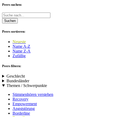
Peers suchen:
Suchen
Peers sortieren:
Neueste
Name A-Z
Name Z-A
Zufällig
Peers filtern:
Geschlecht
Bundesländer
Themen / Schwerpunkte
Stimmenhören verstehen
Recovery
Empowerment
Angststörung
Borderline