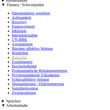
Bundesländer
Themen / Schwerpunkte
Stimmenhören verstehen
Achtsamkeit
Recovery
Empowerment
Inklusion
Intersektionalität
UN-BRK
Angststörung
Bipolare affektive Störung
Borderline
Burn-Out
Essstörungen
Hochsensibilität
Posttraumatische Belastungsstörung
Psychosomatische Erkrankung
Schizoaffektive Störung
Stigmatisierung / Diskriminierung
Suizidprävention
Zwangsstörung
Sprachen
Arbeitsinhalte