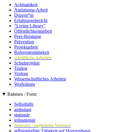
Achtsamkeit
Antistigma-Arbeit
Dozent*in
Erfahrungsbericht
"Living Library"
Öffentlichkeitsarbeit
Peer-Beratung
Prävention
Projektarbeit
Referententätigkeit
schriftliche Arbeiten
Schulprojekte
Trialog
Vortrag
Wissenschaftliches Arbeiten
Workshops
Rahmen / Form
Selbsthilfe
ambulant
stationär
teilstationär
betreutes / begleitetes Wohnen
selbstständige Tätigkeit auf Honorarbasis