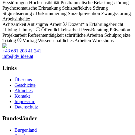
Essstörungen
Hochsensibilität
Posttraumatische Belastungsstörung
Psychosomatische Erkrankung
Schizoaffektive Störung
Stigmatisierung / Diskriminierung
Suizidprävention
Zwangsstörung
Arbeitsinhalte:
Achtsamkeit
Antistigma-Arbeit
Dozent*in
Erfahrungsbericht
"Living Library"
Öffentlichkeitsarbeit
Peer-Beratung
Prävention
Projektarbeit
Referententätigkeit
schriftliche Arbeiten
Schulprojekte
Trialog
Vortrag
Wissenschaftliches Arbeiten
Workshops
+43 681 208 41 241
info@dv-idee.at
Links
Über uns
Geschichte
Aktuelles
Kontakt
Impressum
Datenschutz
Bundesländer
Burgenland