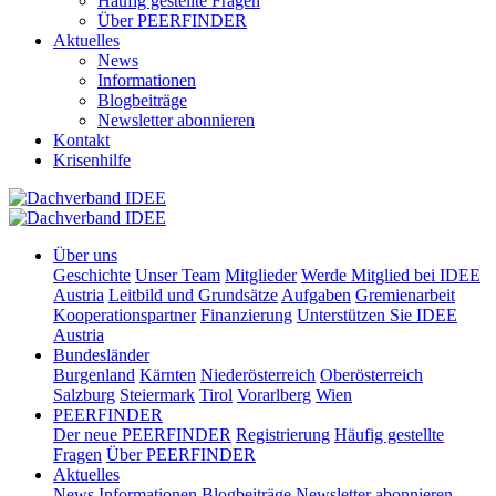
Häufig gestellte Fragen
Über PEERFINDER
Aktuelles
News
Informationen
Blogbeiträge
Newsletter abonnieren
Kontakt
Krisenhilfe
Über uns
Geschichte
Unser Team
Mitglieder
Werde Mitglied bei IDEE
Austria
Leitbild und Grundsätze
Aufgaben
Gremienarbeit
Kooperationspartner
Finanzierung
Unterstützen Sie IDEE
Austria
Bundesländer
Burgenland
Kärnten
Niederösterreich
Oberösterreich
Salzburg
Steiermark
Tirol
Vorarlberg
Wien
PEERFINDER
Der neue PEERFINDER
Registrierung
Häufig gestellte
Fragen
Über PEERFINDER
Aktuelles
News
Informationen
Blogbeiträge
Newsletter abonnieren