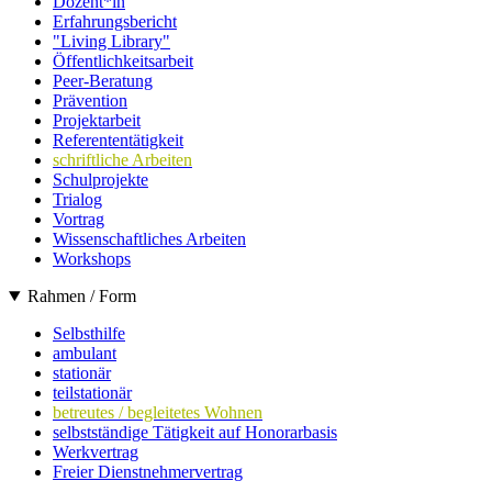
Dozent*in
Erfahrungsbericht
"Living Library"
Öffentlichkeitsarbeit
Peer-Beratung
Prävention
Projektarbeit
Referententätigkeit
schriftliche Arbeiten
Schulprojekte
Trialog
Vortrag
Wissenschaftliches Arbeiten
Workshops
Rahmen / Form
Selbsthilfe
ambulant
stationär
teilstationär
betreutes / begleitetes Wohnen
selbstständige Tätigkeit auf Honorarbasis
Werkvertrag
Freier Dienstnehmervertrag