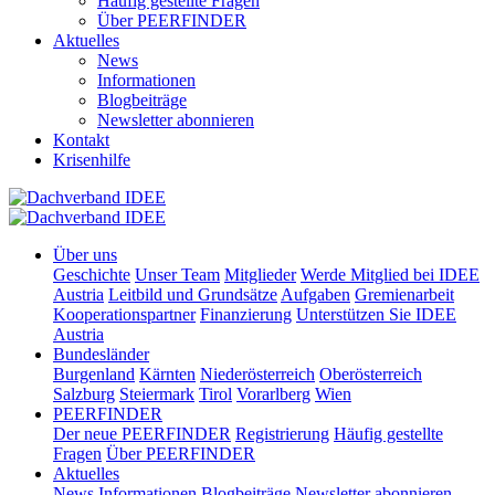
Häufig gestellte Fragen
Über PEERFINDER
Aktuelles
News
Informationen
Blogbeiträge
Newsletter abonnieren
Kontakt
Krisenhilfe
Über uns
Geschichte
Unser Team
Mitglieder
Werde Mitglied bei IDEE
Austria
Leitbild und Grundsätze
Aufgaben
Gremienarbeit
Kooperationspartner
Finanzierung
Unterstützen Sie IDEE
Austria
Bundesländer
Burgenland
Kärnten
Niederösterreich
Oberösterreich
Salzburg
Steiermark
Tirol
Vorarlberg
Wien
PEERFINDER
Der neue PEERFINDER
Registrierung
Häufig gestellte
Fragen
Über PEERFINDER
Aktuelles
News
Informationen
Blogbeiträge
Newsletter abonnieren