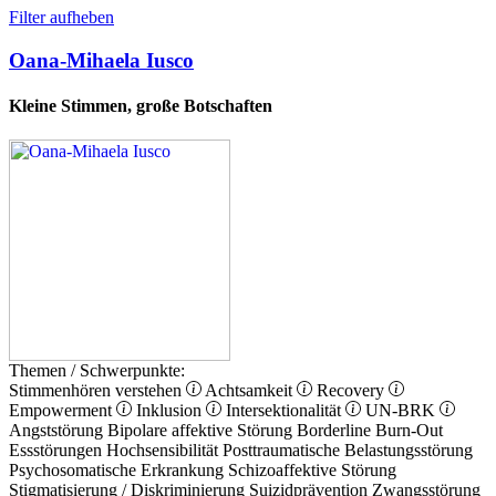
Filter aufheben
Oana-Mihaela Iusco
Kleine Stimmen, große Botschaften
Themen / Schwerpunkte:
Stimmenhören verstehen
Achtsamkeit
Recovery
Empowerment
Inklusion
Intersektionalität
UN-BRK
Angststörung
Bipolare affektive Störung
Borderline
Burn-Out
Essstörungen
Hochsensibilität
Posttraumatische Belastungsstörung
Psychosomatische Erkrankung
Schizoaffektive Störung
Stigmatisierung / Diskriminierung
Suizidprävention
Zwangsstörung