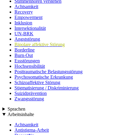
Stimmenhören verstehen
Achtsamkeit
Recovery
Empowerment
Inklusion
Intersektionalität
UN-BRK
Angststörung
Bipolare affektive Störung
Borderline
Burn-Out
Essstörungen
Hochsensibilität
Posttraumatische Belastungsstörung
Psychosomatische Erkrankung
Schizoaffektive Störung
Stigmatisierung / Diskriminierung
Suizidprävention
Zwangsstörung
Sprachen
Arbeitsinhalte
Achtsamkeit
Antistigma-Arbeit