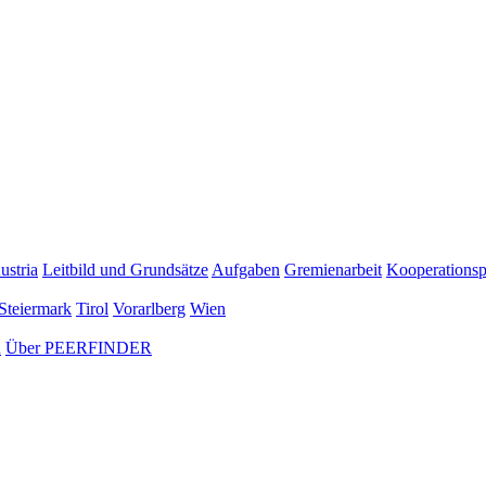
ustria
Leitbild und Grundsätze
Aufgaben
Gremienarbeit
Kooperationsp
Steiermark
Tirol
Vorarlberg
Wien
n
Über PEERFINDER