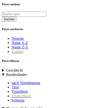
Peers suchen:
Suchen
Peers sortieren:
Neueste
Name A-Z
Name Z-A
Zufällig
Peers filtern:
Geschlecht
Bundesländer
nach Vereinbarung
Tirol
Vorarlberg
Deutschland
Schweiz