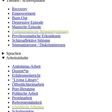
Themen / Schwerpunkte
Recovery
Empowerment
Burn-Out
Depressive Episode
Manische Episode
Posttraumatische Belastungsstörung
Psychosomatische Erkrankung
Schizoaffektive Störung
Stigmatisierung / Diskriminierung
Sprachen
Arbeitsinhalte
Antistigma-Arbeit
Dozent*in
Erfahrungsbericht
"Living Library"
Öffentlichkeitsarbeit
Peer-Beratung
Politische Arbeit
Projektarbeit
Referententätigkeit
schriftliche Arbeiten
Schulprojekte