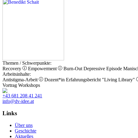
Themen / Schwerpunkte:
Recovery
Empowerment
Burn-Out
Depressive Episode
Manisc
Arbeitsinhalte:
Antistigma-Arbeit
Dozent*in
Erfahrungsbericht
"Living Library"
Vortrag
Workshops
+43 681 208 41 241
info@dv-idee.at
Links
Über uns
Geschichte
Aktuelles