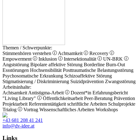
Themen / Schwerpunkte:
Stimmenhören verstehen
Achtsamkeit
Recovery
Empowerment
Inklusion
Intersektionalität
UN-BRK
Angststörung
Bipolare affektive Störung
Borderline
Burn-Out
Essstörungen
Hochsensibilität
Posttraumatische Belastungsstörung
Psychosomatische Erkrankung
Schizoaffektive Störung
Stigmatisierung / Diskriminierung
Suizidprävention
Zwangsstörung
Arbeitsinhalte:
Achtsamkeit
Antistigma-Arbeit
Dozent*in
Erfahrungsbericht
"Living Library"
Öffentlichkeitsarbeit
Peer-Beratung
Prävention
Projektarbeit
Referententätigkeit
schriftliche Arbeiten
Schulprojekte
Trialog
Vortrag
Wissenschaftliches Arbeiten
Workshops
+43 681 208 41 241
info@dv-idee.at
Links