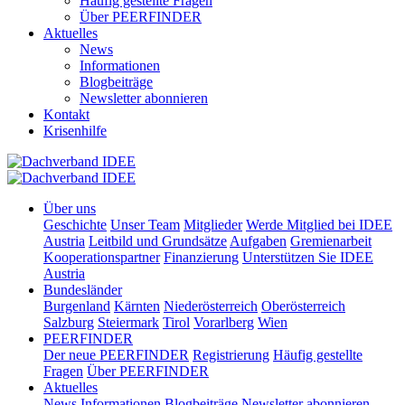
Häufig gestellte Fragen
Über PEERFINDER
Aktuelles
News
Informationen
Blogbeiträge
Newsletter abonnieren
Kontakt
Krisenhilfe
Über uns
Geschichte
Unser Team
Mitglieder
Werde Mitglied bei IDEE
Austria
Leitbild und Grundsätze
Aufgaben
Gremienarbeit
Kooperationspartner
Finanzierung
Unterstützen Sie IDEE
Austria
Bundesländer
Burgenland
Kärnten
Niederösterreich
Oberösterreich
Salzburg
Steiermark
Tirol
Vorarlberg
Wien
PEERFINDER
Der neue PEERFINDER
Registrierung
Häufig gestellte
Fragen
Über PEERFINDER
Aktuelles
News
Informationen
Blogbeiträge
Newsletter abonnieren