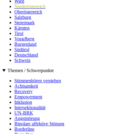
Wien
Niederösterreich
Oberösterreich
Salzburg
Steiermark
Kärnten
Tirol
Vorarlberg
Burgenland
Südtirol
Deutschland
Schweiz
Themen / Schwerpunkte
Stimmenhören verstehen
Achtsamkeit
Recovery
Empowerment
Inklusion
Intersektionalität
UN-BRK
Angststörung
Bipolare affektive Störung
Borderline