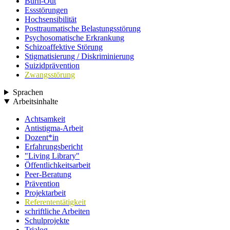
Burn-Out
Essstörungen
Hochsensibilität
Posttraumatische Belastungsstörung
Psychosomatische Erkrankung
Schizoaffektive Störung
Stigmatisierung / Diskriminierung
Suizidprävention
Zwangsstörung
Sprachen
Arbeitsinhalte
Achtsamkeit
Antistigma-Arbeit
Dozent*in
Erfahrungsbericht
"Living Library"
Öffentlichkeitsarbeit
Peer-Beratung
Prävention
Projektarbeit
Referententätigkeit
schriftliche Arbeiten
Schulprojekte
Trialog