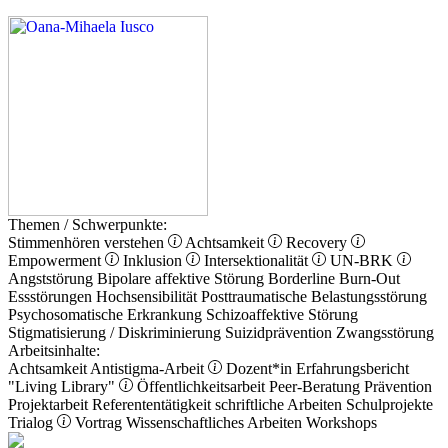
Themen / Schwerpunkte:
Stimmenhören verstehen
Achtsamkeit
Recovery
Empowerment
Inklusion
Intersektionalität
UN-BRK
Angststörung
Bipolare affektive Störung
Borderline
Burn-Out
Essstörungen
Hochsensibilität
Posttraumatische Belastungsstörung
Psychosomatische Erkrankung
Schizoaffektive Störung
Stigmatisierung / Diskriminierung
Suizidprävention
Zwangsstörung
Arbeitsinhalte:
Achtsamkeit
Antistigma-Arbeit
Dozent*in
Erfahrungsbericht
"Living Library"
Öffentlichkeitsarbeit
Peer-Beratung
Prävention
Projektarbeit
Referententätigkeit
schriftliche Arbeiten
Schulprojekte
Trialog
Vortrag
Wissenschaftliches Arbeiten
Workshops