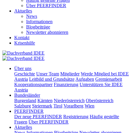
Häufig gestellte Fragen
Über PEERFINDER
Aktuelles
News
Informationen
Blogbeiträge
Newsletter abonnieren
Kontakt
Krisenhilfe
Über uns
Geschichte
Unser Team
Mitglieder
Werde Mitglied bei IDEE
Austria
Leitbild und Grundsätze
Aufgaben
Gremienarbeit
Kooperationspartner
Finanzierung
Unterstützen Sie IDEE
Austria
Bundesländer
Burgenland
Kärnten
Niederösterreich
Oberösterreich
Salzburg
Steiermark
Tirol
Vorarlberg
Wien
PEERFINDER
Der neue PEERFINDER
Registrierung
Häufig gestellte
Fragen
Über PEERFINDER
Aktuelles
News
Informationen
Blogbeiträge
Newsletter abonnieren