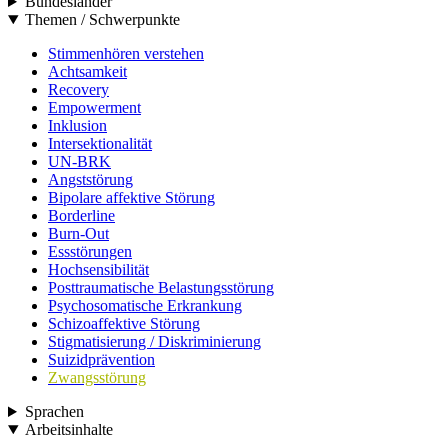
Bundesländer
Themen / Schwerpunkte
Stimmenhören verstehen
Achtsamkeit
Recovery
Empowerment
Inklusion
Intersektionalität
UN-BRK
Angststörung
Bipolare affektive Störung
Borderline
Burn-Out
Essstörungen
Hochsensibilität
Posttraumatische Belastungsstörung
Psychosomatische Erkrankung
Schizoaffektive Störung
Stigmatisierung / Diskriminierung
Suizidprävention
Zwangsstörung
Sprachen
Arbeitsinhalte