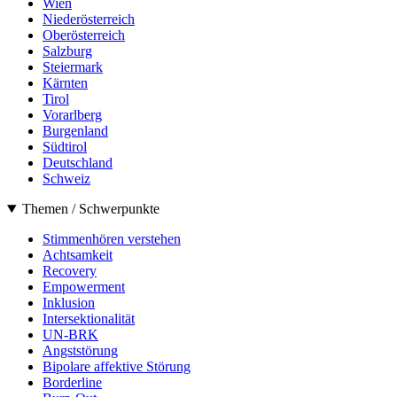
Wien
Niederösterreich
Oberösterreich
Salzburg
Steiermark
Kärnten
Tirol
Vorarlberg
Burgenland
Südtirol
Deutschland
Schweiz
Themen / Schwerpunkte
Stimmenhören verstehen
Achtsamkeit
Recovery
Empowerment
Inklusion
Intersektionalität
UN-BRK
Angststörung
Bipolare affektive Störung
Borderline