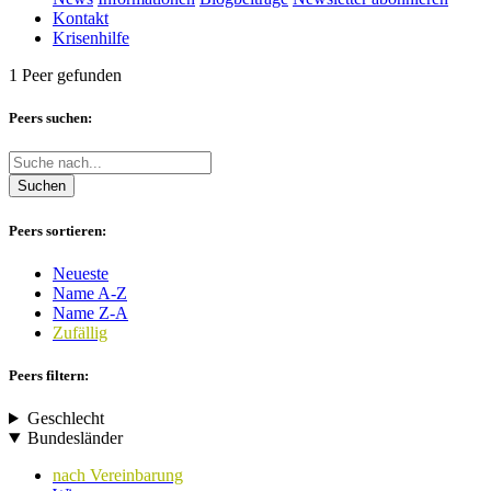
Kontakt
Krisenhilfe
1 Peer gefunden
Peers suchen:
Suchen
Peers sortieren:
Neueste
Name A-Z
Name Z-A
Zufällig
Peers filtern:
Geschlecht
Bundesländer
nach Vereinbarung