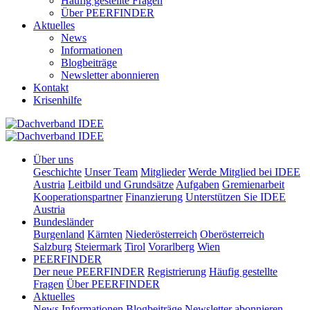
Häufig gestellte Fragen
Über PEERFINDER
Aktuelles
News
Informationen
Blogbeiträge
Newsletter abonnieren
Kontakt
Krisenhilfe
Über uns
Geschichte
Unser Team
Mitglieder
Werde Mitglied bei IDEE
Austria
Leitbild und Grundsätze
Aufgaben
Gremienarbeit
Kooperationspartner
Finanzierung
Unterstützen Sie IDEE
Austria
Bundesländer
Burgenland
Kärnten
Niederösterreich
Oberösterreich
Salzburg
Steiermark
Tirol
Vorarlberg
Wien
PEERFINDER
Der neue PEERFINDER
Registrierung
Häufig gestellte
Fragen
Über PEERFINDER
Aktuelles
News
Informationen
Blogbeiträge
Newsletter abonnieren