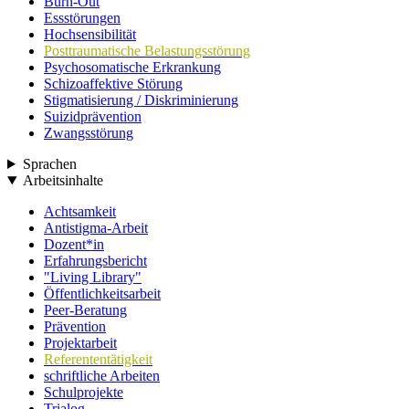
Burn-Out
Essstörungen
Hochsensibilität
Posttraumatische Belastungsstörung
Psychosomatische Erkrankung
Schizoaffektive Störung
Stigmatisierung / Diskriminierung
Suizidprävention
Zwangsstörung
Sprachen
Arbeitsinhalte
Achtsamkeit
Antistigma-Arbeit
Dozent*in
Erfahrungsbericht
"Living Library"
Öffentlichkeitsarbeit
Peer-Beratung
Prävention
Projektarbeit
Referententätigkeit
schriftliche Arbeiten
Schulprojekte
Trialog