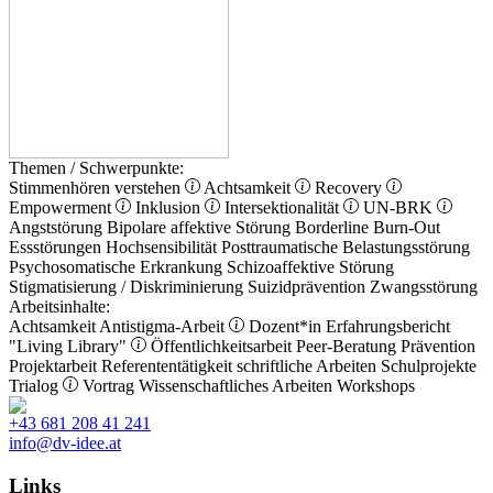
Themen / Schwerpunkte:
Stimmenhören verstehen
Achtsamkeit
Recovery
Empowerment
Inklusion
Intersektionalität
UN-BRK
Angststörung
Bipolare affektive Störung
Borderline
Burn-Out
Essstörungen
Hochsensibilität
Posttraumatische Belastungsstörung
Psychosomatische Erkrankung
Schizoaffektive Störung
Stigmatisierung / Diskriminierung
Suizidprävention
Zwangsstörung
Arbeitsinhalte:
Achtsamkeit
Antistigma-Arbeit
Dozent*in
Erfahrungsbericht
"Living Library"
Öffentlichkeitsarbeit
Peer-Beratung
Prävention
Projektarbeit
Referententätigkeit
schriftliche Arbeiten
Schulprojekte
Trialog
Vortrag
Wissenschaftliches Arbeiten
Workshops
+43 681 208 41 241
info@dv-idee.at
Links