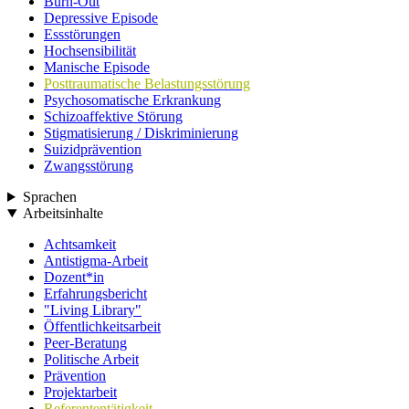
Burn-Out
Depressive Episode
Essstörungen
Hochsensibilität
Manische Episode
Posttraumatische Belastungsstörung
Psychosomatische Erkrankung
Schizoaffektive Störung
Stigmatisierung / Diskriminierung
Suizidprävention
Zwangsstörung
Sprachen
Arbeitsinhalte
Achtsamkeit
Antistigma-Arbeit
Dozent*in
Erfahrungsbericht
"Living Library"
Öffentlichkeitsarbeit
Peer-Beratung
Politische Arbeit
Prävention
Projektarbeit
Referententätigkeit