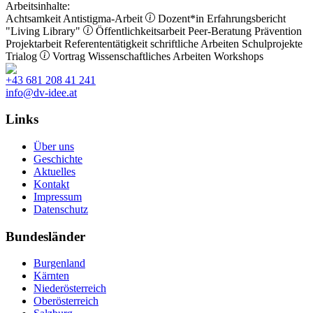
Arbeitsinhalte:
Achtsamkeit
Antistigma-Arbeit
Dozent*in
Erfahrungsbericht
"Living Library"
Öffentlichkeitsarbeit
Peer-Beratung
Prävention
Projektarbeit
Referententätigkeit
schriftliche Arbeiten
Schulprojekte
Trialog
Vortrag
Wissenschaftliches Arbeiten
Workshops
+43 681 208 41 241
info@dv-idee.at
Links
Über uns
Geschichte
Aktuelles
Kontakt
Impressum
Datenschutz
Bundesländer
Burgenland
Kärnten
Niederösterreich
Oberösterreich