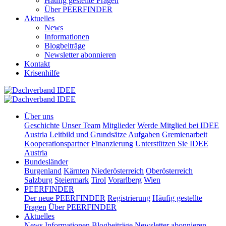
Häufig gestellte Fragen
Über PEERFINDER
Aktuelles
News
Informationen
Blogbeiträge
Newsletter abonnieren
Kontakt
Krisenhilfe
Über uns
Geschichte
Unser Team
Mitglieder
Werde Mitglied bei IDEE
Austria
Leitbild und Grundsätze
Aufgaben
Gremienarbeit
Kooperationspartner
Finanzierung
Unterstützen Sie IDEE
Austria
Bundesländer
Burgenland
Kärnten
Niederösterreich
Oberösterreich
Salzburg
Steiermark
Tirol
Vorarlberg
Wien
PEERFINDER
Der neue PEERFINDER
Registrierung
Häufig gestellte
Fragen
Über PEERFINDER
Aktuelles
News
Informationen
Blogbeiträge
Newsletter abonnieren