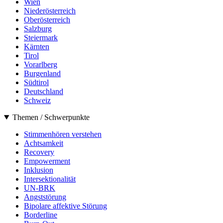
Wien
Niederösterreich
Oberösterreich
Salzburg
Steiermark
Kärnten
Tirol
Vorarlberg
Burgenland
Südtirol
Deutschland
Schweiz
Themen / Schwerpunkte
Stimmenhören verstehen
Achtsamkeit
Recovery
Empowerment
Inklusion
Intersektionalität
UN-BRK
Angststörung
Bipolare affektive Störung
Borderline