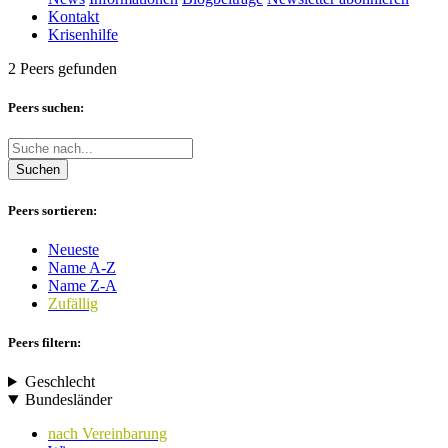
Kontakt
Krisenhilfe
2 Peers gefunden
Peers suchen:
Suchen
Peers sortieren:
Neueste
Name A-Z
Name Z-A
Zufällig
Peers filtern:
Geschlecht
Bundesländer
nach Vereinbarung