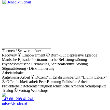
Themen / Schwerpunkte:
Recovery
Empowerment
Burn-Out
Depressive Episode
Manische Episode
Posttraumatische Belastungsstörung
Psychosomatische Erkrankung
Schizoaffektive Störung
Stigmatisierung / Diskriminierung
Arbeitsinhalte:
Antistigma-Arbeit
Dozent*in
Erfahrungsbericht
"Living Library"
Öffentlichkeitsarbeit
Peer-Beratung
Politische Arbeit
Projektarbeit
Referententätigkeit
schriftliche Arbeiten
Schulprojekte
Trialog
Vortrag
Workshops
+43 681 208 41 241
info@dv-idee.at