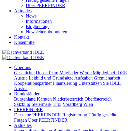
Häufig gestellte Fragen
Über PEERFINDER
Aktuelles
News
Informationen
Blogbeiträge
Newsletter abonnieren
Kontakt
Krisenhilfe
Über uns
Geschichte
Unser Team
Mitglieder
Werde Mitglied bei IDEE
Austria
Leitbild und Grundsätze
Aufgaben
Gremienarbeit
Kooperationspartner
Finanzierung
Unterstützen Sie IDEE
Austria
Bundesländer
Burgenland
Kärnten
Niederösterreich
Oberösterreich
Salzburg
Steiermark
Tirol
Vorarlberg
Wien
PEERFINDER
Der neue PEERFINDER
Registrierung
Häufig gestellte
Fragen
Über PEERFINDER
Aktuelles
News
Informationen
Blogbeiträge
Newsletter abonnieren