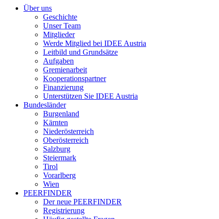
Über uns
Geschichte
Unser Team
Mitglieder
Werde Mitglied bei IDEE Austria
Leitbild und Grundsätze
Aufgaben
Gremienarbeit
Kooperationspartner
Finanzierung
Unterstützen Sie IDEE Austria
Bundesländer
Burgenland
Kärnten
Niederösterreich
Oberösterreich
Salzburg
Steiermark
Tirol
Vorarlberg
Wien
PEERFINDER
Der neue PEERFINDER
Registrierung