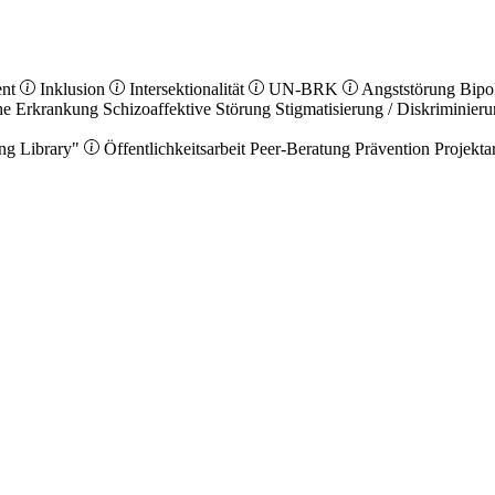
ent
Inklusion
Intersektionalität
UN-BRK
Angststörung
Bipo
he Erkrankung
Schizoaffektive Störung
Stigmatisierung / Diskriminier
ng Library"
Öffentlichkeitsarbeit
Peer-Beratung
Prävention
Projekta