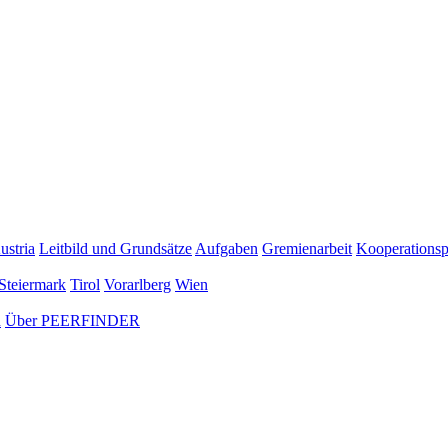
ustria
Leitbild und Grundsätze
Aufgaben
Gremienarbeit
Kooperationsp
Steiermark
Tirol
Vorarlberg
Wien
n
Über PEERFINDER