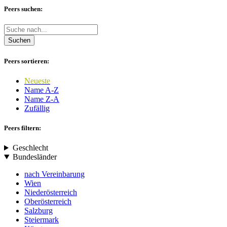
Peers suchen:
Suchen
Peers sortieren:
Neueste
Name A-Z
Name Z-A
Zufällig
Peers filtern:
Geschlecht
Bundesländer
nach Vereinbarung
Wien
Niederösterreich
Oberösterreich
Salzburg
Steiermark