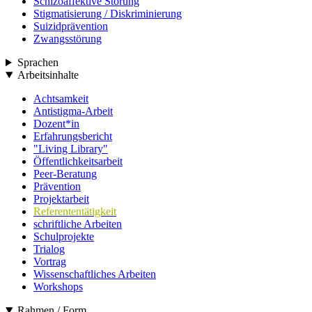
Schizoaffektive Störung
Stigmatisierung / Diskriminierung
Suizidprävention
Zwangsstörung
Sprachen
Arbeitsinhalte
Achtsamkeit
Antistigma-Arbeit
Dozent*in
Erfahrungsbericht
"Living Library"
Öffentlichkeitsarbeit
Peer-Beratung
Prävention
Projektarbeit
Referententätigkeit
schriftliche Arbeiten
Schulprojekte
Trialog
Vortrag
Wissenschaftliches Arbeiten
Workshops
Rahmen / Form