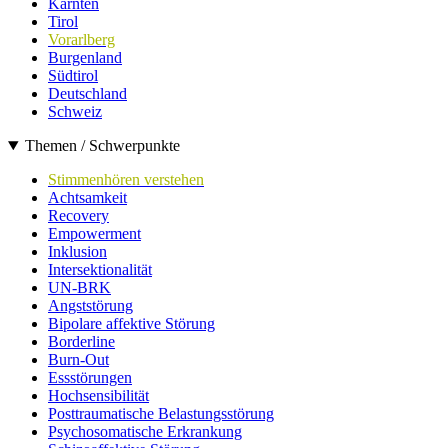
Kärnten
Tirol
Vorarlberg
Burgenland
Südtirol
Deutschland
Schweiz
Themen / Schwerpunkte
Stimmenhören verstehen
Achtsamkeit
Recovery
Empowerment
Inklusion
Intersektionalität
UN-BRK
Angststörung
Bipolare affektive Störung
Borderline
Burn-Out
Essstörungen
Hochsensibilität
Posttraumatische Belastungsstörung
Psychosomatische Erkrankung