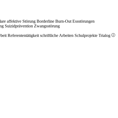
lare affektive Störung
Borderline
Burn-Out
Essstörungen
ung
Suizidprävention
Zwangsstörung
rbeit
Referententätigkeit
schriftliche Arbeiten
Schulprojekte
Trialog