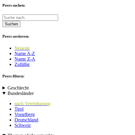
Peers suchen:
Suchen
Peers sortieren:
Neueste
Name A-Z
Name Z-A
Zufällig
Peers filtern:
Geschlecht
Bundesländer
nach Vereinbarung
Tirol
Vorarlberg
Deutschland
Schweiz