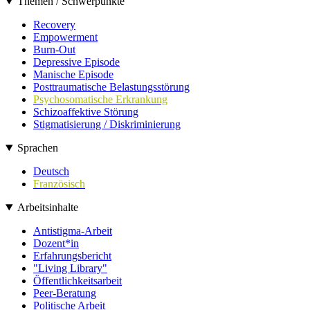
Themen / Schwerpunkte
Recovery
Empowerment
Burn-Out
Depressive Episode
Manische Episode
Posttraumatische Belastungsstörung
Psychosomatische Erkrankung
Schizoaffektive Störung
Stigmatisierung / Diskriminierung
Sprachen
Deutsch
Französisch
Arbeitsinhalte
Antistigma-Arbeit
Dozent*in
Erfahrungsbericht
"Living Library"
Öffentlichkeitsarbeit
Peer-Beratung
Politische Arbeit