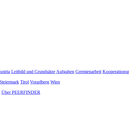
ustria
Leitbild und Grundsätze
Aufgaben
Gremienarbeit
Kooperationsp
Steiermark
Tirol
Vorarlberg
Wien
n
Über PEERFINDER