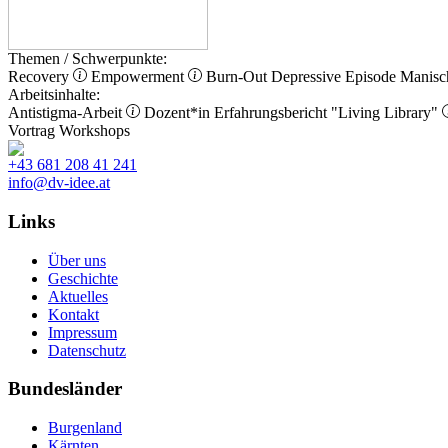
Themen / Schwerpunkte:
Recovery
Empowerment
Burn-Out
Depressive Episode
Manisc
Arbeitsinhalte:
Antistigma-Arbeit
Dozent*in
Erfahrungsbericht
"Living Library"
Vortrag
Workshops
+43 681 208 41 241
info@dv-idee.at
Links
Über uns
Geschichte
Aktuelles
Kontakt
Impressum
Datenschutz
Bundesländer
Burgenland
Kärnten