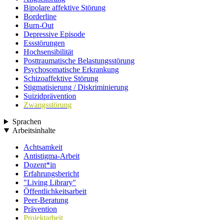
Bipolare affektive Störung
Borderline
Burn-Out
Depressive Episode
Essstörungen
Hochsensibilität
Posttraumatische Belastungsstörung
Psychosomatische Erkrankung
Schizoaffektive Störung
Stigmatisierung / Diskriminierung
Suizidprävention
Zwangsstörung
Sprachen
Arbeitsinhalte
Achtsamkeit
Antistigma-Arbeit
Dozent*in
Erfahrungsbericht
"Living Library"
Öffentlichkeitsarbeit
Peer-Beratung
Prävention
Projektarbeit