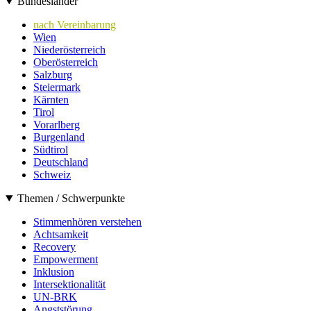
Bundesländer
nach Vereinbarung
Wien
Niederösterreich
Oberösterreich
Salzburg
Steiermark
Kärnten
Tirol
Vorarlberg
Burgenland
Südtirol
Deutschland
Schweiz
Themen / Schwerpunkte
Stimmenhören verstehen
Achtsamkeit
Recovery
Empowerment
Inklusion
Intersektionalität
UN-BRK
Angststörung