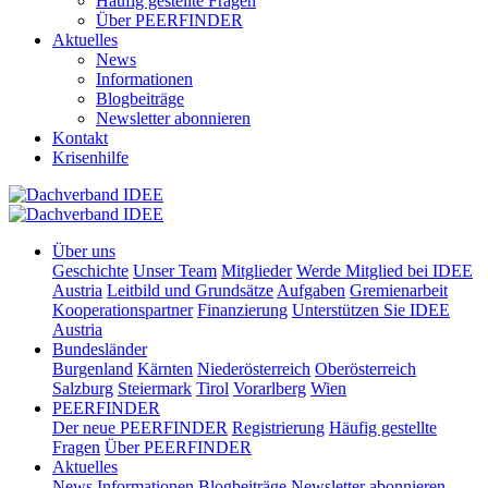
Häufig gestellte Fragen
Über PEERFINDER
Aktuelles
News
Informationen
Blogbeiträge
Newsletter abonnieren
Kontakt
Krisenhilfe
Über uns
Geschichte
Unser Team
Mitglieder
Werde Mitglied bei IDEE
Austria
Leitbild und Grundsätze
Aufgaben
Gremienarbeit
Kooperationspartner
Finanzierung
Unterstützen Sie IDEE
Austria
Bundesländer
Burgenland
Kärnten
Niederösterreich
Oberösterreich
Salzburg
Steiermark
Tirol
Vorarlberg
Wien
PEERFINDER
Der neue PEERFINDER
Registrierung
Häufig gestellte
Fragen
Über PEERFINDER
Aktuelles
News
Informationen
Blogbeiträge
Newsletter abonnieren