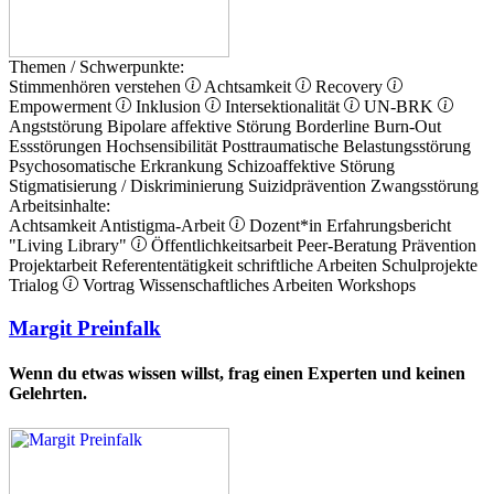
Themen / Schwerpunkte:
Stimmenhören verstehen
Achtsamkeit
Recovery
Empowerment
Inklusion
Intersektionalität
UN-BRK
Angststörung
Bipolare affektive Störung
Borderline
Burn-Out
Essstörungen
Hochsensibilität
Posttraumatische Belastungsstörung
Psychosomatische Erkrankung
Schizoaffektive Störung
Stigmatisierung / Diskriminierung
Suizidprävention
Zwangsstörung
Arbeitsinhalte:
Achtsamkeit
Antistigma-Arbeit
Dozent*in
Erfahrungsbericht
"Living Library"
Öffentlichkeitsarbeit
Peer-Beratung
Prävention
Projektarbeit
Referententätigkeit
schriftliche Arbeiten
Schulprojekte
Trialog
Vortrag
Wissenschaftliches Arbeiten
Workshops
Margit Preinfalk
Wenn du etwas wissen willst, frag einen Experten und keinen
Gelehrten.