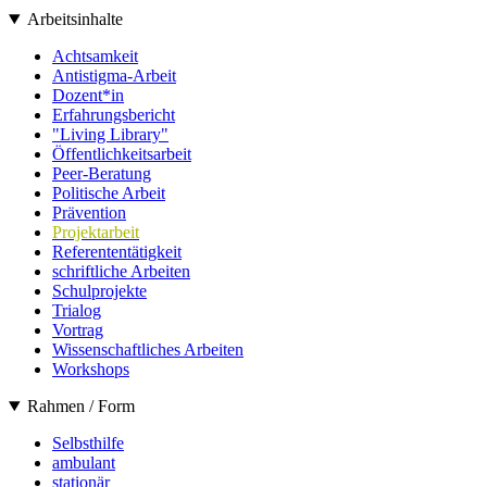
Arbeitsinhalte
Achtsamkeit
Antistigma-Arbeit
Dozent*in
Erfahrungsbericht
"Living Library"
Öffentlichkeitsarbeit
Peer-Beratung
Politische Arbeit
Prävention
Projektarbeit
Referententätigkeit
schriftliche Arbeiten
Schulprojekte
Trialog
Vortrag
Wissenschaftliches Arbeiten
Workshops
Rahmen / Form
Selbsthilfe
ambulant
stationär