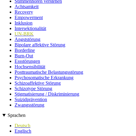
Stimmenhören verstehen
Achtsamkeit
Recovery
Empowerment
Inklusion
Intersektionalität
UN-BRK
Angststörung
Bipolare affektive Störung
Borderline
Burn-Out
Essstörungen
Hochsensibilität
Posttraumatische Belastungsstörung
Psychosomatische Erkrankung
Schizoaffektive Störung
Schizotype Störung
Stigmatisierung / Diskriminierung
Suizidprävention
Zwangsstörung
Sprachen
Deutsch
Englisch