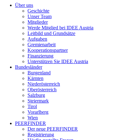
Über uns
Geschichte
Unser Team
Mitglieder
Werde Mitglied bei IDEE Austria
Leitbild und Grundsätze
Aufgaben
Gremienarbeit
Kooperationspartner
Finanzierung
Unterstützen Sie IDEE Austria
Bundesländer
Burgenland
Kärnten
Niederösterreich
Oberösterreich
Salzburg
Steiermark
Tirol
Vorarlberg
Wien
PEERFINDER
Der neue PEERFINDER
Registrierung