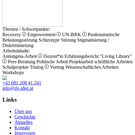
Themen / Schwerpunkte:
Recovery
Empowerment
UN-BRK
Posttraumatische
Belastungsstörung
Schizotype Störung
Stigmatisierung /
Diskriminierung
Arbeitsinhalte:
Antistigma-Arbeit
Dozent*in
Erfahrungsbericht
"Living Library"
Peer-Beratung
Politische Arbeit
Projektarbeit
schriftliche Arbeiten
Schulprojekte
Trialog
Vortrag
Wissenschaftliches Arbeiten
Workshops
+43 681 208 41 241
info@dv-idee.at
Links
Über uns
Geschichte
Aktuelles
Kontakt
Impressum