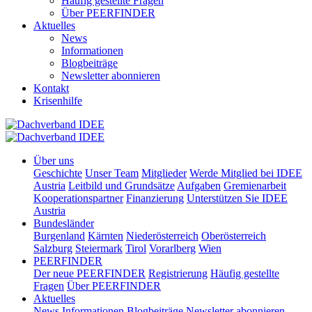
Häufig gestellte Fragen
Über PEERFINDER
Aktuelles
News
Informationen
Blogbeiträge
Newsletter abonnieren
Kontakt
Krisenhilfe
Über uns
Geschichte
Unser Team
Mitglieder
Werde Mitglied bei IDEE
Austria
Leitbild und Grundsätze
Aufgaben
Gremienarbeit
Kooperationspartner
Finanzierung
Unterstützen Sie IDEE
Austria
Bundesländer
Burgenland
Kärnten
Niederösterreich
Oberösterreich
Salzburg
Steiermark
Tirol
Vorarlberg
Wien
PEERFINDER
Der neue PEERFINDER
Registrierung
Häufig gestellte
Fragen
Über PEERFINDER
Aktuelles
News
Informationen
Blogbeiträge
Newsletter abonnieren