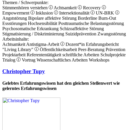
Themen / Schwerpunkte:
Stimmenhören verstehen
Achtsamkeit
Recovery
Empowerment
Inklusion
Intersektionalität
UN-BRK
Angststörung
Bipolare affektive Störung
Borderline
Burn-Out
Essstörungen
Hochsensibilität
Posttraumatische Belastungsstörung
Psychosomatische Erkrankung
Schizoaffektive Störung
Stigmatisierung / Diskriminierung
Suizidprävention
Zwangsstörung
Arbeitsinhalte:
Achtsamkeit
Antistigma-Arbeit
Dozent*in
Erfahrungsbericht
"Living Library"
Öffentlichkeitsarbeit
Peer-Beratung
Prävention
Projektarbeit
Referententätigkeit
schriftliche Arbeiten
Schulprojekte
Trialog
Vortrag
Wissenschaftliches Arbeiten
Workshops
Christopher Tupy
Gelebtes Erfahrungswissen hat den gleichen Stellenwert wie
gelerntes Erfahrungswissen