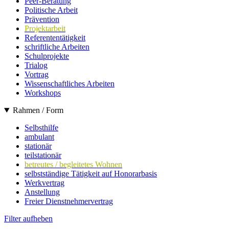
Peer-Beratung
Politische Arbeit
Prävention
Projektarbeit
Referententätigkeit
schriftliche Arbeiten
Schulprojekte
Trialog
Vortrag
Wissenschaftliches Arbeiten
Workshops
Rahmen / Form
Selbsthilfe
ambulant
stationär
teilstationär
betreutes / begleitetes Wohnen
selbstständige Tätigkeit auf Honorarbasis
Werkvertrag
Anstellung
Freier Dienstnehmervertrag
Filter aufheben