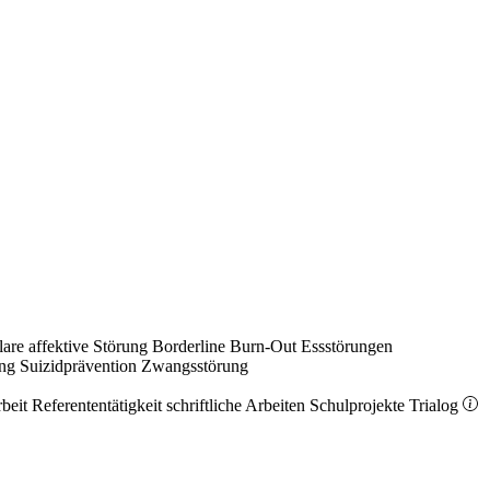
lare affektive Störung
Borderline
Burn-Out
Essstörungen
ung
Suizidprävention
Zwangsstörung
rbeit
Referententätigkeit
schriftliche Arbeiten
Schulprojekte
Trialog