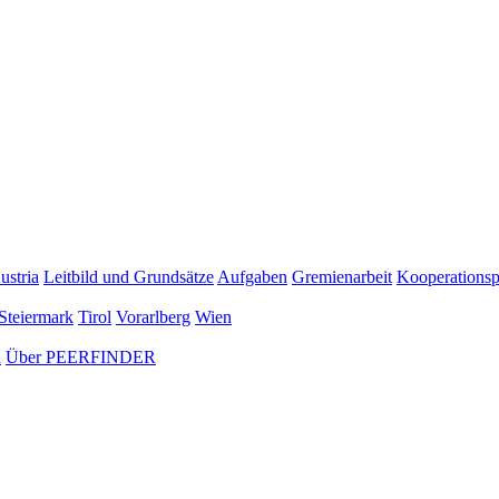
ustria
Leitbild und Grundsätze
Aufgaben
Gremienarbeit
Kooperationsp
Steiermark
Tirol
Vorarlberg
Wien
n
Über PEERFINDER