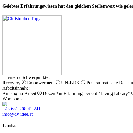
Gelebtes Erfahrungswissen hat den gleichen Stellenwert wie gel
Themen / Schwerpunkte:
Recovery
Empowerment
UN-BRK
Posttraumatische Belast
Arbeitsinhalte:
Antistigma-Arbeit
Dozent*in
Erfahrungsbericht
"Living Library"
Workshops
+43 681 208 41 241
info@dv-idee.at
Links