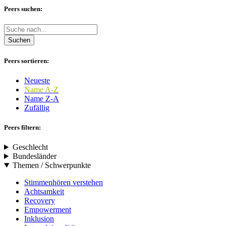
Peers suchen:
Suchen
Peers sortieren:
Neueste
Name A-Z
Name Z-A
Zufällig
Peers filtern:
Geschlecht
Bundesländer
Themen / Schwerpunkte
Stimmenhören verstehen
Achtsamkeit
Recovery
Empowerment
Inklusion