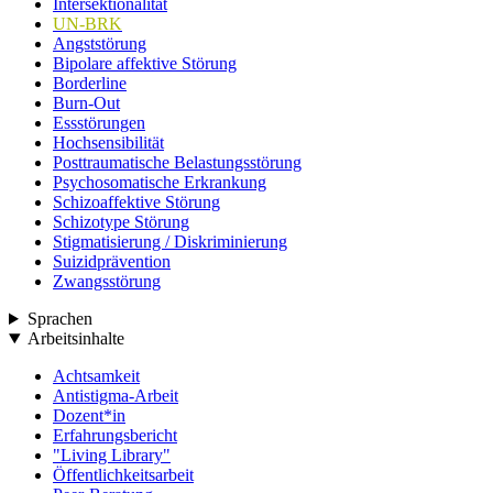
Intersektionalität
UN-BRK
Angststörung
Bipolare affektive Störung
Borderline
Burn-Out
Essstörungen
Hochsensibilität
Posttraumatische Belastungsstörung
Psychosomatische Erkrankung
Schizoaffektive Störung
Schizotype Störung
Stigmatisierung / Diskriminierung
Suizidprävention
Zwangsstörung
Sprachen
Arbeitsinhalte
Achtsamkeit
Antistigma-Arbeit
Dozent*in
Erfahrungsbericht
"Living Library"
Öffentlichkeitsarbeit