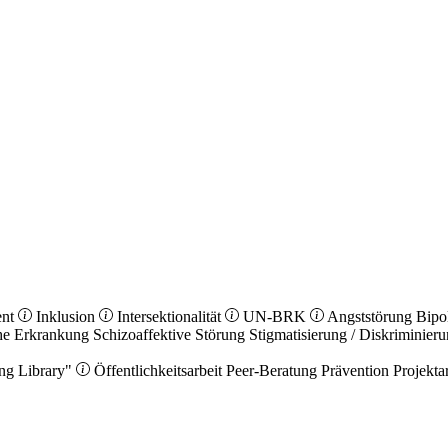
ent
Inklusion
Intersektionalität
UN-BRK
Angststörung
Bipo
he Erkrankung
Schizoaffektive Störung
Stigmatisierung / Diskriminier
ng Library"
Öffentlichkeitsarbeit
Peer-Beratung
Prävention
Projekta