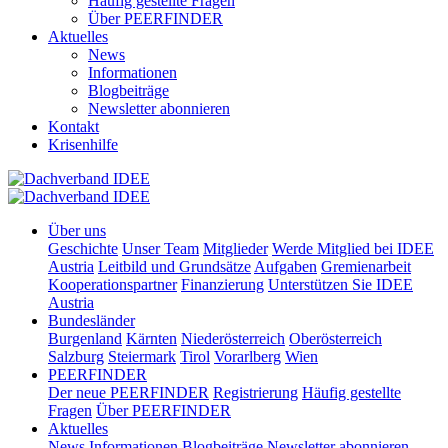
Häufig gestellte Fragen
Über PEERFINDER
Aktuelles
News
Informationen
Blogbeiträge
Newsletter abonnieren
Kontakt
Krisenhilfe
Über uns
Geschichte
Unser Team
Mitglieder
Werde Mitglied bei IDEE
Austria
Leitbild und Grundsätze
Aufgaben
Gremienarbeit
Kooperationspartner
Finanzierung
Unterstützen Sie IDEE
Austria
Bundesländer
Burgenland
Kärnten
Niederösterreich
Oberösterreich
Salzburg
Steiermark
Tirol
Vorarlberg
Wien
PEERFINDER
Der neue PEERFINDER
Registrierung
Häufig gestellte
Fragen
Über PEERFINDER
Aktuelles
News
Informationen
Blogbeiträge
Newsletter abonnieren