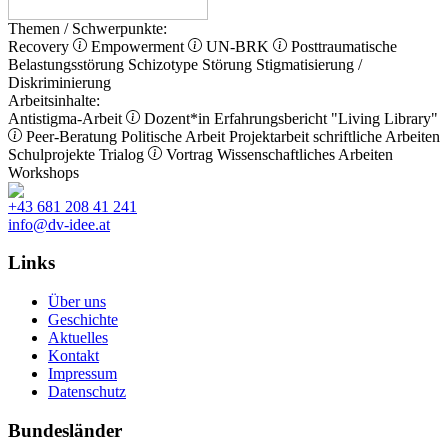
Themen / Schwerpunkte:
Recovery
Empowerment
UN-BRK
Posttraumatische
Belastungsstörung
Schizotype Störung
Stigmatisierung /
Diskriminierung
Arbeitsinhalte:
Antistigma-Arbeit
Dozent*in
Erfahrungsbericht
"Living Library"
Peer-Beratung
Politische Arbeit
Projektarbeit
schriftliche Arbeiten
Schulprojekte
Trialog
Vortrag
Wissenschaftliches Arbeiten
Workshops
+43 681 208 41 241
info@dv-idee.at
Links
Über uns
Geschichte
Aktuelles
Kontakt
Impressum
Datenschutz
Bundesländer