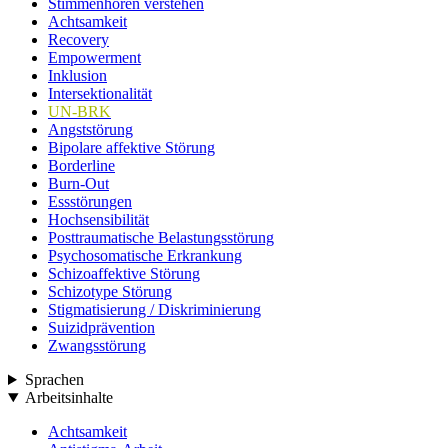
Stimmenhören verstehen
Achtsamkeit
Recovery
Empowerment
Inklusion
Intersektionalität
UN-BRK
Angststörung
Bipolare affektive Störung
Borderline
Burn-Out
Essstörungen
Hochsensibilität
Posttraumatische Belastungsstörung
Psychosomatische Erkrankung
Schizoaffektive Störung
Schizotype Störung
Stigmatisierung / Diskriminierung
Suizidprävention
Zwangsstörung
Sprachen
Arbeitsinhalte
Achtsamkeit