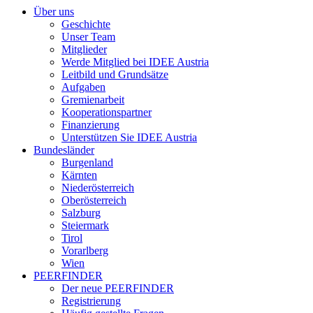
Über uns
Geschichte
Unser Team
Mitglieder
Werde Mitglied bei IDEE Austria
Leitbild und Grundsätze
Aufgaben
Gremienarbeit
Kooperationspartner
Finanzierung
Unterstützen Sie IDEE Austria
Bundesländer
Burgenland
Kärnten
Niederösterreich
Oberösterreich
Salzburg
Steiermark
Tirol
Vorarlberg
Wien
PEERFINDER
Der neue PEERFINDER
Registrierung