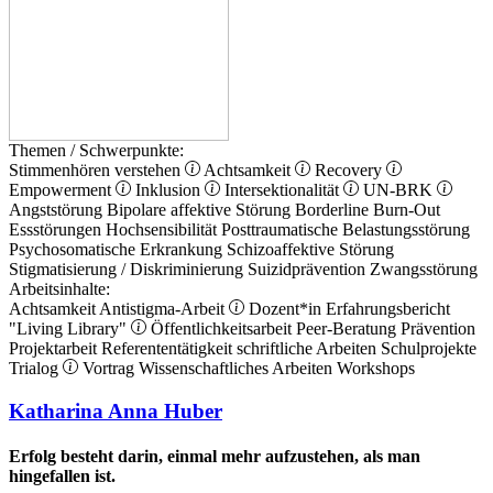
Themen / Schwerpunkte:
Stimmenhören verstehen
Achtsamkeit
Recovery
Empowerment
Inklusion
Intersektionalität
UN-BRK
Angststörung
Bipolare affektive Störung
Borderline
Burn-Out
Essstörungen
Hochsensibilität
Posttraumatische Belastungsstörung
Psychosomatische Erkrankung
Schizoaffektive Störung
Stigmatisierung / Diskriminierung
Suizidprävention
Zwangsstörung
Arbeitsinhalte:
Achtsamkeit
Antistigma-Arbeit
Dozent*in
Erfahrungsbericht
"Living Library"
Öffentlichkeitsarbeit
Peer-Beratung
Prävention
Projektarbeit
Referententätigkeit
schriftliche Arbeiten
Schulprojekte
Trialog
Vortrag
Wissenschaftliches Arbeiten
Workshops
Katharina Anna Huber
Erfolg besteht darin, einmal mehr aufzustehen, als man
hingefallen ist.