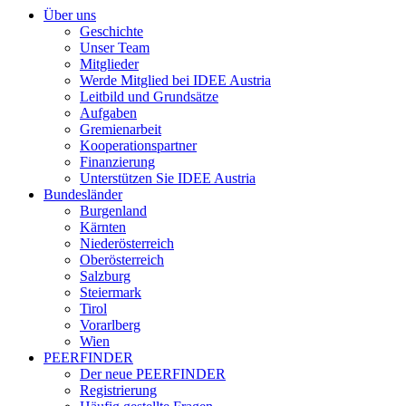
Über uns
Geschichte
Unser Team
Mitglieder
Werde Mitglied bei IDEE Austria
Leitbild und Grundsätze
Aufgaben
Gremienarbeit
Kooperationspartner
Finanzierung
Unterstützen Sie IDEE Austria
Bundesländer
Burgenland
Kärnten
Niederösterreich
Oberösterreich
Salzburg
Steiermark
Tirol
Vorarlberg
Wien
PEERFINDER
Der neue PEERFINDER
Registrierung