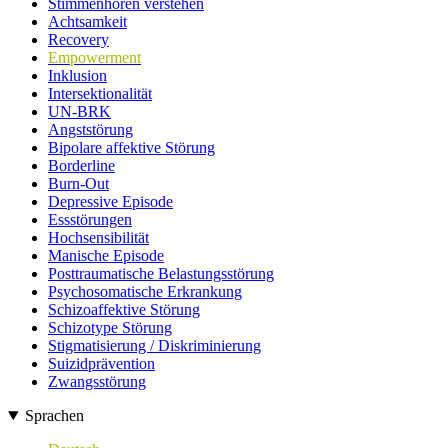
Stimmenhören verstehen
Achtsamkeit
Recovery
Empowerment
Inklusion
Intersektionalität
UN-BRK
Angststörung
Bipolare affektive Störung
Borderline
Burn-Out
Depressive Episode
Essstörungen
Hochsensibilität
Manische Episode
Posttraumatische Belastungsstörung
Psychosomatische Erkrankung
Schizoaffektive Störung
Schizotype Störung
Stigmatisierung / Diskriminierung
Suizidprävention
Zwangsstörung
Sprachen