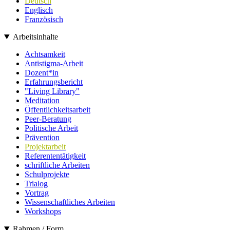
Deutsch
Englisch
Französisch
Arbeitsinhalte
Achtsamkeit
Antistigma-Arbeit
Dozent*in
Erfahrungsbericht
"Living Library"
Meditation
Öffentlichkeitsarbeit
Peer-Beratung
Politische Arbeit
Prävention
Projektarbeit
Referententätigkeit
schriftliche Arbeiten
Schulprojekte
Trialog
Vortrag
Wissenschaftliches Arbeiten
Workshops
Rahmen / Form