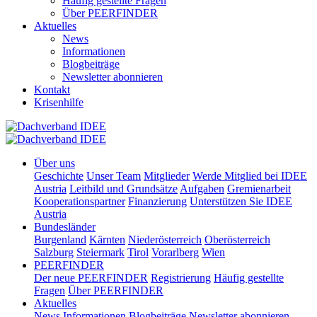
Häufig gestellte Fragen
Über PEERFINDER
Aktuelles
News
Informationen
Blogbeiträge
Newsletter abonnieren
Kontakt
Krisenhilfe
Über uns
Geschichte
Unser Team
Mitglieder
Werde Mitglied bei IDEE
Austria
Leitbild und Grundsätze
Aufgaben
Gremienarbeit
Kooperationspartner
Finanzierung
Unterstützen Sie IDEE
Austria
Bundesländer
Burgenland
Kärnten
Niederösterreich
Oberösterreich
Salzburg
Steiermark
Tirol
Vorarlberg
Wien
PEERFINDER
Der neue PEERFINDER
Registrierung
Häufig gestellte
Fragen
Über PEERFINDER
Aktuelles
News
Informationen
Blogbeiträge
Newsletter abonnieren