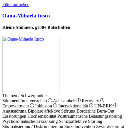
Filter aufheben
Oana-Mihaela Iusco
Kleine Stimmen, große Botschaften
Themen / Schwerpunkte:
Stimmenhören verstehen
Achtsamkeit
Recovery
Empowerment
Inklusion
Intersektionalität
UN-BRK
Angststörung
Bipolare affektive Störung
Borderline
Burn-Out
Essstörungen
Hochsensibilität
Posttraumatische Belastungsstörung
Psychosomatische Erkrankung
Schizoaffektive Störung
Stigmatisierung / Diskriminierung
Suizidprävention
Zwangsstörung