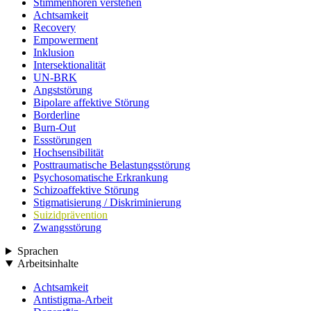
Stimmenhören verstehen
Achtsamkeit
Recovery
Empowerment
Inklusion
Intersektionalität
UN-BRK
Angststörung
Bipolare affektive Störung
Borderline
Burn-Out
Essstörungen
Hochsensibilität
Posttraumatische Belastungsstörung
Psychosomatische Erkrankung
Schizoaffektive Störung
Stigmatisierung / Diskriminierung
Suizidprävention
Zwangsstörung
Sprachen
Arbeitsinhalte
Achtsamkeit
Antistigma-Arbeit