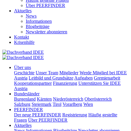
Häufig gestellte Fragen
Über PEERFINDER
Aktuelles
News
Informationen
Blogbeiträge
Newsletter abonnieren
Kontakt
Krisenhilfe
Über uns
Geschichte
Unser Team
Mitglieder
Werde Mitglied bei IDEE
Austria
Leitbild und Grundsätze
Aufgaben
Gremienarbeit
Kooperationspartner
Finanzierung
Unterstützen Sie IDEE
Austria
Bundesländer
Burgenland
Kärnten
Niederösterreich
Oberösterreich
Salzburg
Steiermark
Tirol
Vorarlberg
Wien
PEERFINDER
Der neue PEERFINDER
Registrierung
Häufig gestellte
Fragen
Über PEERFINDER
Aktuelles
News
Informationen
Blogbeiträge
Newsletter abonnieren