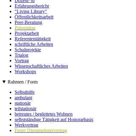
Dozent*in
Erfahrungsbericht
"Living Library"
Öffentlichkeitsarbeit
Peer-Beratung
Prävention
Projektarbeit
Referententätigkeit
schriftliche Arbeiten
Schulprojekte
Trialog
Vortrag
Wissenschaftliches Arbeiten
Workshops
Rahmen / Form
Selbsthilfe
ambulant
stationär
teilstationär
betreutes / begleitetes Wohnen
selbstständige Tätigkeit auf Honorarbasis
Werkvertrag
Freier Dienstnehmervertrag