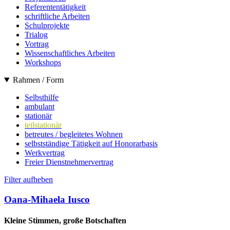
Referententätigkeit
schriftliche Arbeiten
Schulprojekte
Trialog
Vortrag
Wissenschaftliches Arbeiten
Workshops
Rahmen / Form
Selbsthilfe
ambulant
stationär
teilstationär
betreutes / begleitetes Wohnen
selbstständige Tätigkeit auf Honorarbasis
Werkvertrag
Freier Dienstnehmervertrag
Filter aufheben
Oana-Mihaela Iusco
Kleine Stimmen, große Botschaften