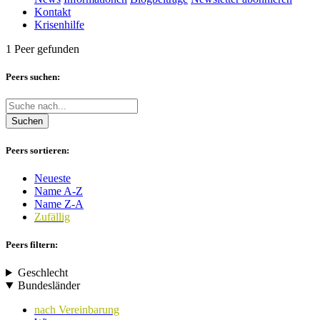
Kontakt
Krisenhilfe
1 Peer gefunden
Peers suchen:
Suchen
Peers sortieren:
Neueste
Name A-Z
Name Z-A
Zufällig
Peers filtern:
Geschlecht
Bundesländer
nach Vereinbarung