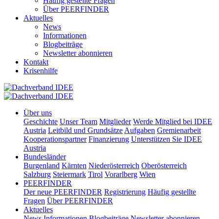
Häufig gestellte Fragen
Über PEERFINDER
Aktuelles
News
Informationen
Blogbeiträge
Newsletter abonnieren
Kontakt
Krisenhilfe
Über uns
Geschichte
Unser Team
Mitglieder
Werde Mitglied bei IDEE
Austria
Leitbild und Grundsätze
Aufgaben
Gremienarbeit
Kooperationspartner
Finanzierung
Unterstützen Sie IDEE
Austria
Bundesländer
Burgenland
Kärnten
Niederösterreich
Oberösterreich
Salzburg
Steiermark
Tirol
Vorarlberg
Wien
PEERFINDER
Der neue PEERFINDER
Registrierung
Häufig gestellte
Fragen
Über PEERFINDER
Aktuelles
News
Informationen
Blogbeiträge
Newsletter abonnieren