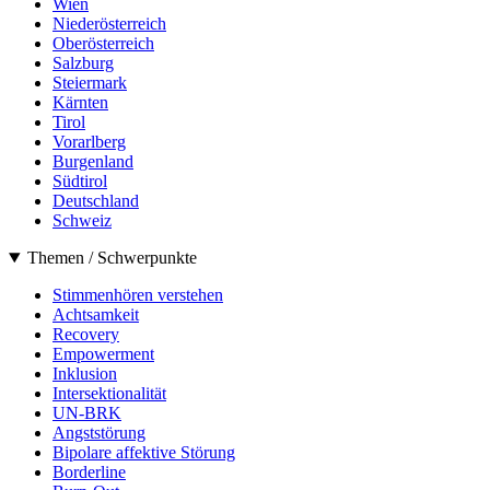
Wien
Niederösterreich
Oberösterreich
Salzburg
Steiermark
Kärnten
Tirol
Vorarlberg
Burgenland
Südtirol
Deutschland
Schweiz
Themen / Schwerpunkte
Stimmenhören verstehen
Achtsamkeit
Recovery
Empowerment
Inklusion
Intersektionalität
UN-BRK
Angststörung
Bipolare affektive Störung
Borderline