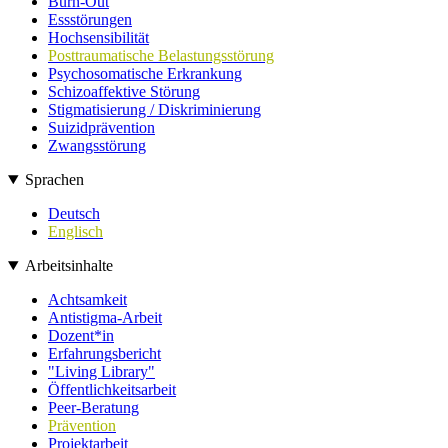
Burn-Out
Essstörungen
Hochsensibilität
Posttraumatische Belastungsstörung
Psychosomatische Erkrankung
Schizoaffektive Störung
Stigmatisierung / Diskriminierung
Suizidprävention
Zwangsstörung
Sprachen
Deutsch
Englisch
Arbeitsinhalte
Achtsamkeit
Antistigma-Arbeit
Dozent*in
Erfahrungsbericht
"Living Library"
Öffentlichkeitsarbeit
Peer-Beratung
Prävention
Projektarbeit