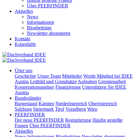
Häufig gestellte Fragen
Über PEERFINDER
Aktuelles
News
Informationen
Blogbeiträge
Newsletter abonnieren
Kontakt
Krisenhilfe
Über uns
Geschichte
Unser Team
Mitglieder
Werde Mitglied bei IDEE
Austria
Leitbild und Grundsätze
Aufgaben
Gremienarbeit
Kooperationspartner
Finanzierung
Unterstützen Sie IDEE
Austria
Bundesländer
Burgenland
Kärnten
Niederösterreich
Oberösterreich
Salzburg
Steiermark
Tirol
Vorarlberg
Wien
PEERFINDER
Der neue PEERFINDER
Registrierung
Häufig gestellte
Fragen
Über PEERFINDER
Aktuelles
News
Informationen
Blogbeiträge
Newsletter abonnieren