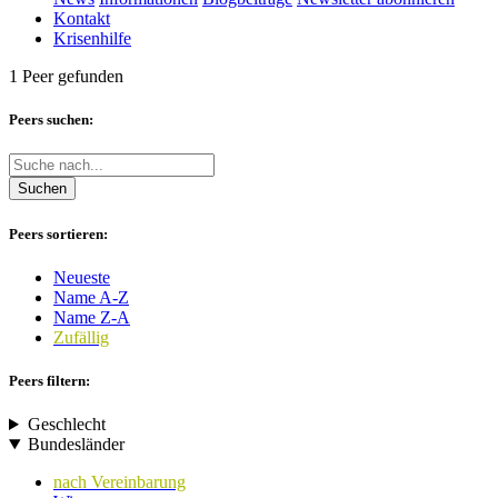
Kontakt
Krisenhilfe
1 Peer gefunden
Peers suchen:
Suchen
Peers sortieren:
Neueste
Name A-Z
Name Z-A
Zufällig
Peers filtern:
Geschlecht
Bundesländer
nach Vereinbarung