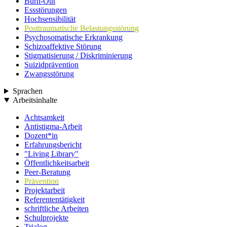
Burn-Out
Essstörungen
Hochsensibilität
Posttraumatische Belastungsstörung
Psychosomatische Erkrankung
Schizoaffektive Störung
Stigmatisierung / Diskriminierung
Suizidprävention
Zwangsstörung
Sprachen
Arbeitsinhalte
Achtsamkeit
Antistigma-Arbeit
Dozent*in
Erfahrungsbericht
"Living Library"
Öffentlichkeitsarbeit
Peer-Beratung
Prävention
Projektarbeit
Referententätigkeit
schriftliche Arbeiten
Schulprojekte
Trialog