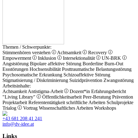
Themen / Schwerpunkte:
Stimmenhören verstehen
Achtsamkeit
Recovery
Empowerment
Inklusion
Intersektionalität
UN-BRK
Angststörung
Bipolare affektive Störung
Borderline
Burn-Out
Essstörungen
Hochsensibilität
Posttraumatische Belastungsstörung
Psychosomatische Erkrankung
Schizoaffektive Störung
Stigmatisierung / Diskriminierung
Suizidprävention
Zwangsstörung
Arbeitsinhalte:
Achtsamkeit
Antistigma-Arbeit
Dozent*in
Erfahrungsbericht
"Living Library"
Öffentlichkeitsarbeit
Peer-Beratung
Prävention
Projektarbeit
Referententätigkeit
schriftliche Arbeiten
Schulprojekte
Trialog
Vortrag
Wissenschaftliches Arbeiten
Workshops
+43 681 208 41 241
info@dv-idee.at
Links