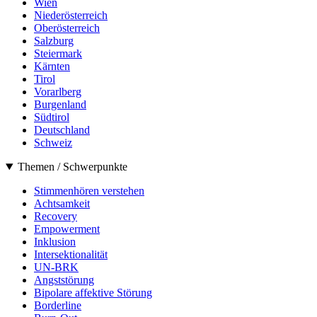
Wien
Niederösterreich
Oberösterreich
Salzburg
Steiermark
Kärnten
Tirol
Vorarlberg
Burgenland
Südtirol
Deutschland
Schweiz
Themen / Schwerpunkte
Stimmenhören verstehen
Achtsamkeit
Recovery
Empowerment
Inklusion
Intersektionalität
UN-BRK
Angststörung
Bipolare affektive Störung
Borderline