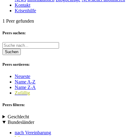
Kontakt
Krisenhilfe
1 Peer gefunden
Peers suchen:
Suchen
Peers sortieren:
Neueste
Name A-Z
Name Z-A
Zufällig
Peers filtern:
Geschlecht
Bundesländer
nach Vereinbarung