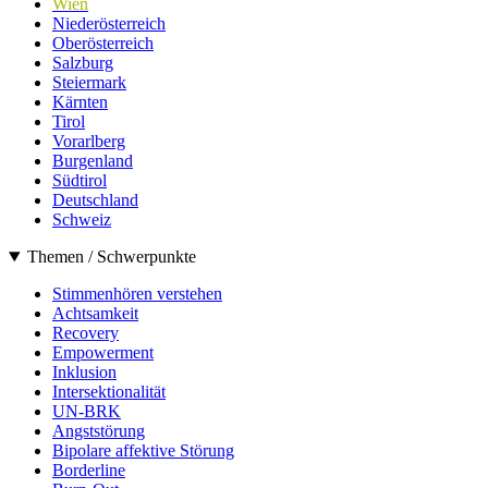
Wien
Niederösterreich
Oberösterreich
Salzburg
Steiermark
Kärnten
Tirol
Vorarlberg
Burgenland
Südtirol
Deutschland
Schweiz
Themen / Schwerpunkte
Stimmenhören verstehen
Achtsamkeit
Recovery
Empowerment
Inklusion
Intersektionalität
UN-BRK
Angststörung
Bipolare affektive Störung
Borderline