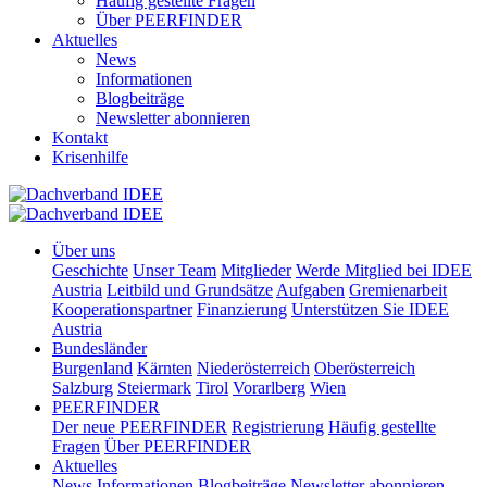
Häufig gestellte Fragen
Über PEERFINDER
Aktuelles
News
Informationen
Blogbeiträge
Newsletter abonnieren
Kontakt
Krisenhilfe
Über uns
Geschichte
Unser Team
Mitglieder
Werde Mitglied bei IDEE
Austria
Leitbild und Grundsätze
Aufgaben
Gremienarbeit
Kooperationspartner
Finanzierung
Unterstützen Sie IDEE
Austria
Bundesländer
Burgenland
Kärnten
Niederösterreich
Oberösterreich
Salzburg
Steiermark
Tirol
Vorarlberg
Wien
PEERFINDER
Der neue PEERFINDER
Registrierung
Häufig gestellte
Fragen
Über PEERFINDER
Aktuelles
News
Informationen
Blogbeiträge
Newsletter abonnieren