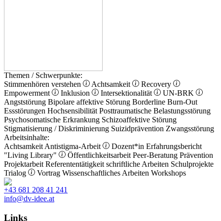
Themen / Schwerpunkte:
Stimmenhören verstehen
Achtsamkeit
Recovery
Empowerment
Inklusion
Intersektionalität
UN-BRK
Angststörung
Bipolare affektive Störung
Borderline
Burn-Out
Essstörungen
Hochsensibilität
Posttraumatische Belastungsstörung
Psychosomatische Erkrankung
Schizoaffektive Störung
Stigmatisierung / Diskriminierung
Suizidprävention
Zwangsstörung
Arbeitsinhalte:
Achtsamkeit
Antistigma-Arbeit
Dozent*in
Erfahrungsbericht
"Living Library"
Öffentlichkeitsarbeit
Peer-Beratung
Prävention
Projektarbeit
Referententätigkeit
schriftliche Arbeiten
Schulprojekte
Trialog
Vortrag
Wissenschaftliches Arbeiten
Workshops
+43 681 208 41 241
info@dv-idee.at
Links