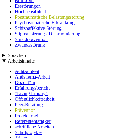
Burn-Out
Essstörungen
Hochsensibilität
Posttraumatische Belastungsstörung
Psychosomatische Erkrankung
Schizoaffektive Störung
Stigmatisierung / Diskriminierung
Suizidprävention
Zwangsstörung
Sprachen
Arbeitsinhalte
Achtsamkeit
Antistigma-Arbeit
Dozent*in
Erfahrungsbericht
"Living Library"
Öffentlichkeitsarbeit
Peer-Beratung
Prävention
Projektarbeit
Referententätigkeit
schriftliche Arbeiten
Schulprojekte
Trialog