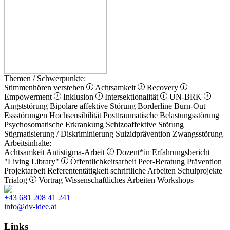
Themen / Schwerpunkte:
Stimmenhören verstehen
Achtsamkeit
Recovery
Empowerment
Inklusion
Intersektionalität
UN-BRK
Angststörung
Bipolare affektive Störung
Borderline
Burn-Out
Essstörungen
Hochsensibilität
Posttraumatische Belastungsstörung
Psychosomatische Erkrankung
Schizoaffektive Störung
Stigmatisierung / Diskriminierung
Suizidprävention
Zwangsstörung
Arbeitsinhalte:
Achtsamkeit
Antistigma-Arbeit
Dozent*in
Erfahrungsbericht
"Living Library"
Öffentlichkeitsarbeit
Peer-Beratung
Prävention
Projektarbeit
Referententätigkeit
schriftliche Arbeiten
Schulprojekte
Trialog
Vortrag
Wissenschaftliches Arbeiten
Workshops
+43 681 208 41 241
info@dv-idee.at
Links