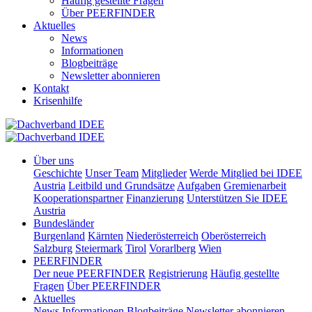
Häufig gestellte Fragen
Über PEERFINDER
Aktuelles
News
Informationen
Blogbeiträge
Newsletter abonnieren
Kontakt
Krisenhilfe
Über uns
Geschichte
Unser Team
Mitglieder
Werde Mitglied bei IDEE
Austria
Leitbild und Grundsätze
Aufgaben
Gremienarbeit
Kooperationspartner
Finanzierung
Unterstützen Sie IDEE
Austria
Bundesländer
Burgenland
Kärnten
Niederösterreich
Oberösterreich
Salzburg
Steiermark
Tirol
Vorarlberg
Wien
PEERFINDER
Der neue PEERFINDER
Registrierung
Häufig gestellte
Fragen
Über PEERFINDER
Aktuelles
News
Informationen
Blogbeiträge
Newsletter abonnieren