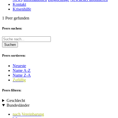
Kontakt
Krisenhilfe
1 Peer gefunden
Peers suchen:
Suchen
Peers sortieren:
Neueste
Name A-Z
Name Z-A
Zufällig
Peers filtern:
Geschlecht
Bundesländer
nach Vereinbarung