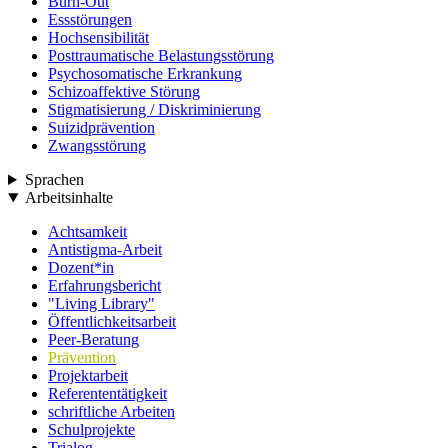
Burn-Out
Essstörungen
Hochsensibilität
Posttraumatische Belastungsstörung
Psychosomatische Erkrankung
Schizoaffektive Störung
Stigmatisierung / Diskriminierung
Suizidprävention
Zwangsstörung
Sprachen
Arbeitsinhalte
Achtsamkeit
Antistigma-Arbeit
Dozent*in
Erfahrungsbericht
"Living Library"
Öffentlichkeitsarbeit
Peer-Beratung
Prävention
Projektarbeit
Referententätigkeit
schriftliche Arbeiten
Schulprojekte
Trialog