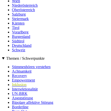
Wien
Niederösterreich
Oberösterreich
Salzburg
Steiermark
Kärnten
Tirol
Vorarlberg
Burgenland
Südtirol
Deutschland
Schweiz
Themen / Schwerpunkte
Stimmenhören verstehen
Achtsamkeit
Recovery
Empowerment
Inklusion
Intersektionalität
UN-BRK
Angststörung
Bipolare affektive Störung
Borderline