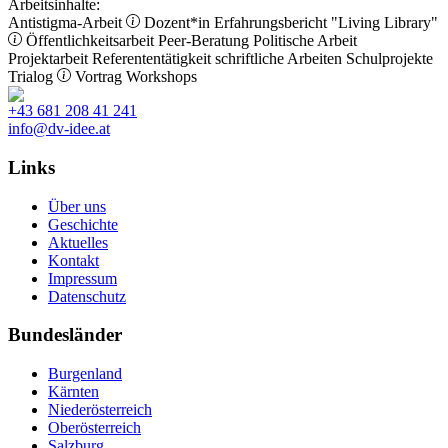
Arbeitsinhalte:
Antistigma-Arbeit
Dozent*in
Erfahrungsbericht
"Living Library"
Öffentlichkeitsarbeit
Peer-Beratung
Politische Arbeit
Projektarbeit
Referententätigkeit
schriftliche Arbeiten
Schulprojekte
Trialog
Vortrag
Workshops
+43 681 208 41 241
info@dv-idee.at
Links
Über uns
Geschichte
Aktuelles
Kontakt
Impressum
Datenschutz
Bundesländer
Burgenland
Kärnten
Niederösterreich
Oberösterreich
Salzburg