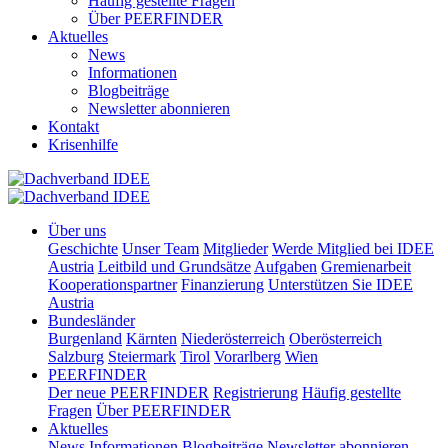
Häufig gestellte Fragen
Über PEERFINDER
Aktuelles
News
Informationen
Blogbeiträge
Newsletter abonnieren
Kontakt
Krisenhilfe
Über uns
Geschichte
Unser Team
Mitglieder
Werde Mitglied bei IDEE
Austria
Leitbild und Grundsätze
Aufgaben
Gremienarbeit
Kooperationspartner
Finanzierung
Unterstützen Sie IDEE
Austria
Bundesländer
Burgenland
Kärnten
Niederösterreich
Oberösterreich
Salzburg
Steiermark
Tirol
Vorarlberg
Wien
PEERFINDER
Der neue PEERFINDER
Registrierung
Häufig gestellte
Fragen
Über PEERFINDER
Aktuelles
News
Informationen
Blogbeiträge
Newsletter abonnieren