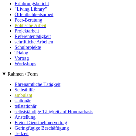
Erfahrungsbericht
"Living Library"
Öffentlichkeitsarbeit
Peer-Beratung
Politische Arbeit
Projektarbeit
Referententätigkeit
schriftliche Arbeiten
Schulprojekte
Trialog
Vortrag
Workshops
Rahmen / Form
Ehrenamtliche Tätigkeit
Selbsthilfe
ambulant
stationär
teilstationär
selbstständige Tätigkeit auf Honorarbasis
Anstellung
Freier Dienstnehmervertrag
Geringfügige Beschäftigung
Teilzeit