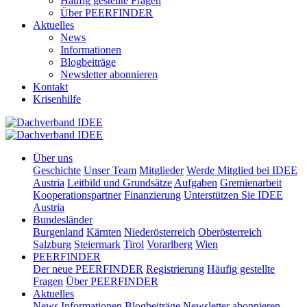
Häufig gestellte Fragen
Über PEERFINDER
Aktuelles
News
Informationen
Blogbeiträge
Newsletter abonnieren
Kontakt
Krisenhilfe
Über uns
Geschichte
Unser Team
Mitglieder
Werde Mitglied bei IDEE
Austria
Leitbild und Grundsätze
Aufgaben
Gremienarbeit
Kooperationspartner
Finanzierung
Unterstützen Sie IDEE
Austria
Bundesländer
Burgenland
Kärnten
Niederösterreich
Oberösterreich
Salzburg
Steiermark
Tirol
Vorarlberg
Wien
PEERFINDER
Der neue PEERFINDER
Registrierung
Häufig gestellte
Fragen
Über PEERFINDER
Aktuelles
News
Informationen
Blogbeiträge
Newsletter abonnieren