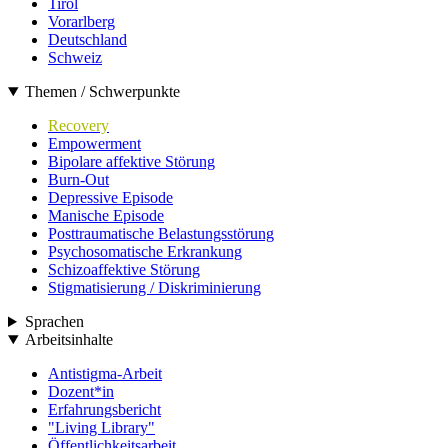
Tirol
Vorarlberg
Deutschland
Schweiz
Themen / Schwerpunkte
Recovery
Empowerment
Bipolare affektive Störung
Burn-Out
Depressive Episode
Manische Episode
Posttraumatische Belastungsstörung
Psychosomatische Erkrankung
Schizoaffektive Störung
Stigmatisierung / Diskriminierung
Sprachen
Arbeitsinhalte
Antistigma-Arbeit
Dozent*in
Erfahrungsbericht
"Living Library"
Öffentlichkeitsarbeit