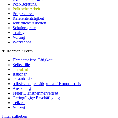
Peer-Beratung
Politische Arbeit
Projektarbeit
Referententätigkeit
schriftliche Arbeiten
Schulprojekte
Trialog
Vortrag
Workshops
Rahmen / Form
Ehrenamtliche Tätigkeit
Selbsthilfe
ambulant
stationär
teilstationär
selbstständige Tätigkeit auf Honorarbasis
Anstellung
Freier Dienstnehmervertrag
Geringfügige Beschäftigung
Teilzeit
Vollzeit
Filter aufheben