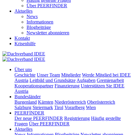
Häufig gestellte Fragen
Über PEERFINDER
Aktuelles
News
Informationen
Blogbeiträge
Newsletter abonnieren
Kontakt
Krisenhilfe
Über uns
Geschichte
Unser Team
Mitglieder
Werde Mitglied bei IDEE
Austria
Leitbild und Grundsätze
Aufgaben
Gremienarbeit
Kooperationspartner
Finanzierung
Unterstützen Sie IDEE
Austria
Bundesländer
Burgenland
Kärnten
Niederösterreich
Oberösterreich
Salzburg
Steiermark
Tirol
Vorarlberg
Wien
PEERFINDER
Der neue PEERFINDER
Registrierung
Häufig gestellte
Fragen
Über PEERFINDER
Aktuelles
News
Informationen
Blogbeiträge
Newsletter abonnieren