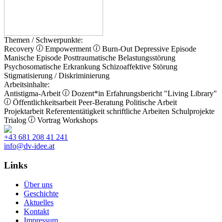
Themen / Schwerpunkte:
Recovery
Empowerment
Burn-Out
Depressive Episode
Manische Episode
Posttraumatische Belastungsstörung
Psychosomatische Erkrankung
Schizoaffektive Störung
Stigmatisierung / Diskriminierung
Arbeitsinhalte:
Antistigma-Arbeit
Dozent*in
Erfahrungsbericht
"Living Library"
Öffentlichkeitsarbeit
Peer-Beratung
Politische Arbeit
Projektarbeit
Referententätigkeit
schriftliche Arbeiten
Schulprojekte
Trialog
Vortrag
Workshops
+43 681 208 41 241
info@dv-idee.at
Links
Über uns
Geschichte
Aktuelles
Kontakt
Impressum