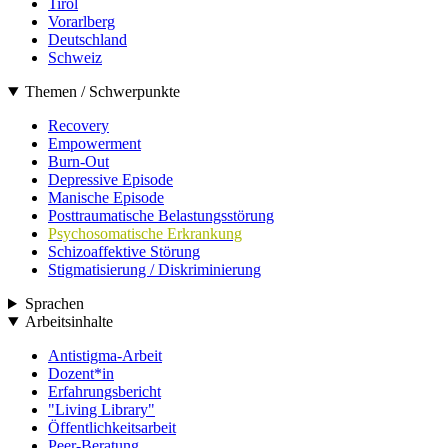
Tirol
Vorarlberg
Deutschland
Schweiz
Themen / Schwerpunkte
Recovery
Empowerment
Burn-Out
Depressive Episode
Manische Episode
Posttraumatische Belastungsstörung
Psychosomatische Erkrankung
Schizoaffektive Störung
Stigmatisierung / Diskriminierung
Sprachen
Arbeitsinhalte
Antistigma-Arbeit
Dozent*in
Erfahrungsbericht
"Living Library"
Öffentlichkeitsarbeit
Peer-Beratung