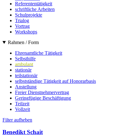
Referententätigkeit
schriftliche Arbeiten
Schulprojekte
Trialog
Vortrag
Workshops
Rahmen / Form
Ehrenamtliche Tätigkeit
Selbsthilfe
ambulant
stationär
teilstationär
selbstständige Tätigkeit auf Honorarbasis
Anstellung
Freier Dienstnehmervertrag
Geringfügige Beschäftigung
Teilzeit
Vollzeit
Filter aufheben
Benedikt Schait