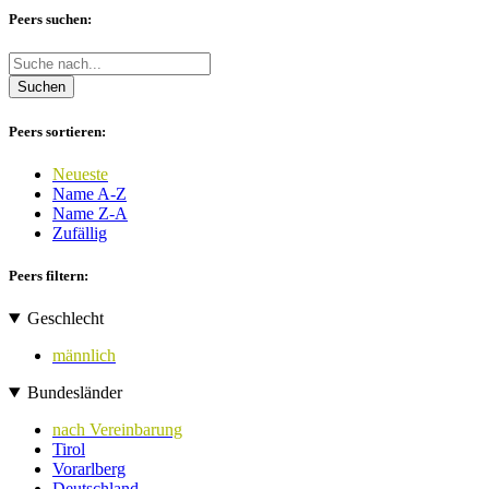
Peers suchen:
Suchen
Peers sortieren:
Neueste
Name A-Z
Name Z-A
Zufällig
Peers filtern:
Geschlecht
männlich
Bundesländer
nach Vereinbarung
Tirol
Vorarlberg
Deutschland