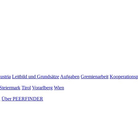
ustria
Leitbild und Grundsätze
Aufgaben
Gremienarbeit
Kooperationsp
Steiermark
Tirol
Vorarlberg
Wien
n
Über PEERFINDER