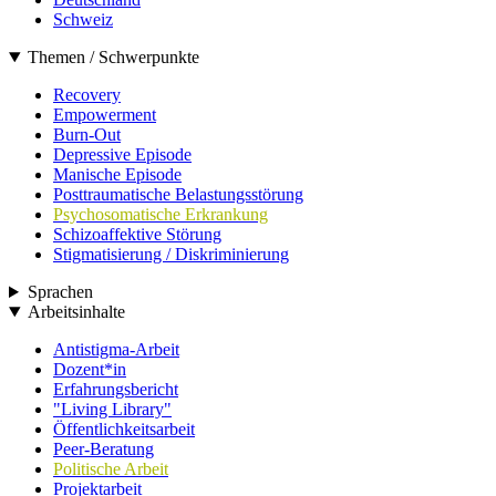
Schweiz
Themen / Schwerpunkte
Recovery
Empowerment
Burn-Out
Depressive Episode
Manische Episode
Posttraumatische Belastungsstörung
Psychosomatische Erkrankung
Schizoaffektive Störung
Stigmatisierung / Diskriminierung
Sprachen
Arbeitsinhalte
Antistigma-Arbeit
Dozent*in
Erfahrungsbericht
"Living Library"
Öffentlichkeitsarbeit
Peer-Beratung
Politische Arbeit
Projektarbeit