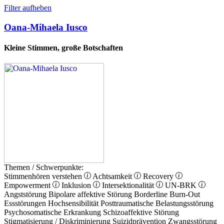
Filter aufheben
Oana-Mihaela Iusco
Kleine Stimmen, große Botschaften
Themen / Schwerpunkte:
Stimmenhören verstehen
Achtsamkeit
Recovery
Empowerment
Inklusion
Intersektionalität
UN-BRK
Angststörung
Bipolare affektive Störung
Borderline
Burn-Out
Essstörungen
Hochsensibilität
Posttraumatische Belastungsstörung
Psychosomatische Erkrankung
Schizoaffektive Störung
Stigmatisierung / Diskriminierung
Suizidprävention
Zwangsstörung