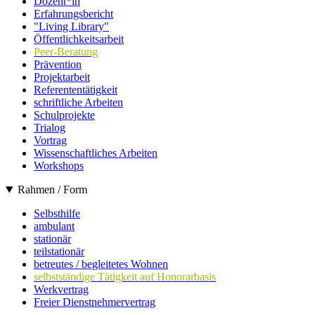
Dozent*in
Erfahrungsbericht
"Living Library"
Öffentlichkeitsarbeit
Peer-Beratung
Prävention
Projektarbeit
Referententätigkeit
schriftliche Arbeiten
Schulprojekte
Trialog
Vortrag
Wissenschaftliches Arbeiten
Workshops
Rahmen / Form
Selbsthilfe
ambulant
stationär
teilstationär
betreutes / begleitetes Wohnen
selbstständige Tätigkeit auf Honorarbasis
Werkvertrag
Freier Dienstnehmervertrag