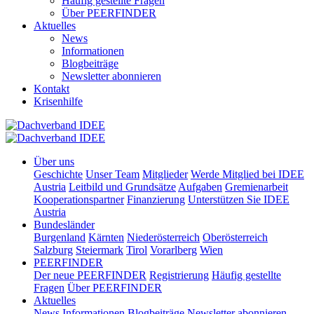
Häufig gestellte Fragen
Über PEERFINDER
Aktuelles
News
Informationen
Blogbeiträge
Newsletter abonnieren
Kontakt
Krisenhilfe
Über uns
Geschichte
Unser Team
Mitglieder
Werde Mitglied bei IDEE
Austria
Leitbild und Grundsätze
Aufgaben
Gremienarbeit
Kooperationspartner
Finanzierung
Unterstützen Sie IDEE
Austria
Bundesländer
Burgenland
Kärnten
Niederösterreich
Oberösterreich
Salzburg
Steiermark
Tirol
Vorarlberg
Wien
PEERFINDER
Der neue PEERFINDER
Registrierung
Häufig gestellte
Fragen
Über PEERFINDER
Aktuelles
News
Informationen
Blogbeiträge
Newsletter abonnieren