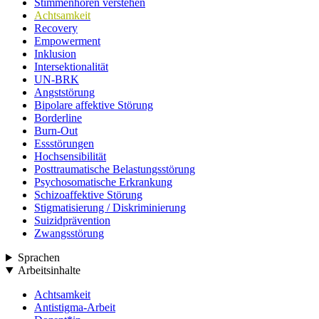
Stimmenhören verstehen
Achtsamkeit
Recovery
Empowerment
Inklusion
Intersektionalität
UN-BRK
Angststörung
Bipolare affektive Störung
Borderline
Burn-Out
Essstörungen
Hochsensibilität
Posttraumatische Belastungsstörung
Psychosomatische Erkrankung
Schizoaffektive Störung
Stigmatisierung / Diskriminierung
Suizidprävention
Zwangsstörung
Sprachen
Arbeitsinhalte
Achtsamkeit
Antistigma-Arbeit