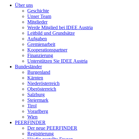
Über uns
Geschichte
Unser Team
Mitglieder
Werde Mitglied bei IDEE Austria
Leitbild und Grundsätze
Aufgaben
Gremienarbeit
Kooperationspartner
Finanzierung
Unterstützen Sie IDEE Austria
Bundesländer
Burgenland
Kärnten
Niederösterreich
Oberösterreich
Salzburg
Steiermark
Tirol
Vorarlberg
Wien
PEERFINDER
Der neue PEERFINDER
Registrierung