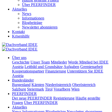
Häufig gestellte Fragen
Über PEERFINDER
Aktuelles
News
Informationen
Blogbeiträge
Newsletter abonnieren
Kontakt
Krisenhilfe
Über uns
Geschichte
Unser Team
Mitglieder
Werde Mitglied bei IDEE
Austria
Leitbild und Grundsätze
Aufgaben
Gremienarbeit
Kooperationspartner
Finanzierung
Unterstützen Sie IDEE
Austria
Bundesländer
Burgenland
Kärnten
Niederösterreich
Oberösterreich
Salzburg
Steiermark
Tirol
Vorarlberg
Wien
PEERFINDER
Der neue PEERFINDER
Registrierung
Häufig gestellte
Fragen
Über PEERFINDER
Aktuelles
News
Informationen
Blogbeiträge
Newsletter abonnieren