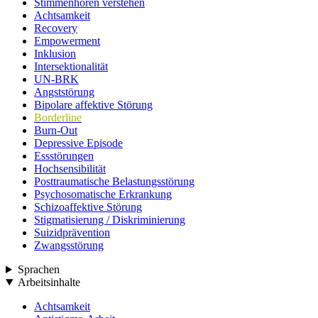
Stimmenhören verstehen
Achtsamkeit
Recovery
Empowerment
Inklusion
Intersektionalität
UN-BRK
Angststörung
Bipolare affektive Störung
Borderline
Burn-Out
Depressive Episode
Essstörungen
Hochsensibilität
Posttraumatische Belastungsstörung
Psychosomatische Erkrankung
Schizoaffektive Störung
Stigmatisierung / Diskriminierung
Suizidprävention
Zwangsstörung
Sprachen
Arbeitsinhalte
Achtsamkeit