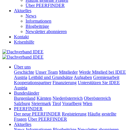
Häufig gestellte Fragen
Über PEERFINDER
Aktuelles
News
Informationen
Blogbeiträge
Newsletter abonnieren
Kontakt
Krisenhilfe
Über uns
Geschichte
Unser Team
Mitglieder
Werde Mitglied bei IDEE
Austria
Leitbild und Grundsätze
Aufgaben
Gremienarbeit
Kooperationspartner
Finanzierung
Unterstützen Sie IDEE
Austria
Bundesländer
Burgenland
Kärnten
Niederösterreich
Oberösterreich
Salzburg
Steiermark
Tirol
Vorarlberg
Wien
PEERFINDER
Der neue PEERFINDER
Registrierung
Häufig gestellte
Fragen
Über PEERFINDER
Aktuelles
News
Informationen
Blogbeiträge
Newsletter abonnieren