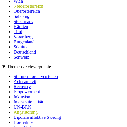
Wien
Niederösterreich
Oberösterreich
Salzburg
Steiermark
Kärnten
Tirol
Vorarlberg
Burgenland
Südtirol
Deutschland
Schweiz
Themen / Schwerpunkte
Stimmenhören verstehen
Achtsamkeit
Recovery
Empowerment
Inklusion
Intersektionalität
UN-BRK
Angststörung
Bipolare affektive Störung
Borderline