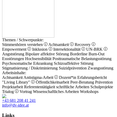
Themen / Schwerpunkte:
Stimmenhören verstehen
Achtsamkeit
Recovery
Empowerment
Inklusion
Intersektionalität
UN-BRK
Angststörung
Bipolare affektive Störung
Borderline
Burn-Out
Essstörungen
Hochsensibilität
Posttraumatische Belastungsstörung
Psychosomatische Erkrankung
Schizoaffektive Störung
Stigmatisierung / Diskriminierung
Suizidprävention
Zwangsstörung
Arbeitsinhalte:
Achtsamkeit
Antistigma-Arbeit
Dozent*in
Erfahrungsbericht
"Living Library"
Öffentlichkeitsarbeit
Peer-Beratung
Prävention
Projektarbeit
Referententätigkeit
schriftliche Arbeiten
Schulprojekte
Trialog
Vortrag
Wissenschaftliches Arbeiten
Workshops
+43 681 208 41 241
info@dv-idee.at
Links