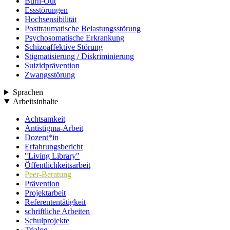
Burn-Out
Essstörungen
Hochsensibilität
Posttraumatische Belastungsstörung
Psychosomatische Erkrankung
Schizoaffektive Störung
Stigmatisierung / Diskriminierung
Suizidprävention
Zwangsstörung
Sprachen
Arbeitsinhalte
Achtsamkeit
Antistigma-Arbeit
Dozent*in
Erfahrungsbericht
"Living Library"
Öffentlichkeitsarbeit
Peer-Beratung
Prävention
Projektarbeit
Referententätigkeit
schriftliche Arbeiten
Schulprojekte
Trialog