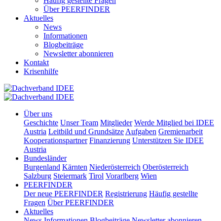
Häufig gestellte Fragen
Über PEERFINDER
Aktuelles
News
Informationen
Blogbeiträge
Newsletter abonnieren
Kontakt
Krisenhilfe
Über uns
Geschichte
Unser Team
Mitglieder
Werde Mitglied bei IDEE
Austria
Leitbild und Grundsätze
Aufgaben
Gremienarbeit
Kooperationspartner
Finanzierung
Unterstützen Sie IDEE
Austria
Bundesländer
Burgenland
Kärnten
Niederösterreich
Oberösterreich
Salzburg
Steiermark
Tirol
Vorarlberg
Wien
PEERFINDER
Der neue PEERFINDER
Registrierung
Häufig gestellte
Fragen
Über PEERFINDER
Aktuelles
News
Informationen
Blogbeiträge
Newsletter abonnieren