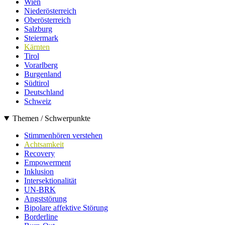
Wien
Niederösterreich
Oberösterreich
Salzburg
Steiermark
Kärnten
Tirol
Vorarlberg
Burgenland
Südtirol
Deutschland
Schweiz
Themen / Schwerpunkte
Stimmenhören verstehen
Achtsamkeit
Recovery
Empowerment
Inklusion
Intersektionalität
UN-BRK
Angststörung
Bipolare affektive Störung
Borderline