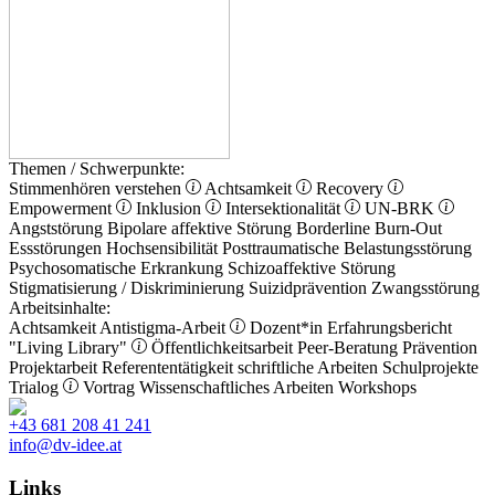
Themen / Schwerpunkte:
Stimmenhören verstehen
Achtsamkeit
Recovery
Empowerment
Inklusion
Intersektionalität
UN-BRK
Angststörung
Bipolare affektive Störung
Borderline
Burn-Out
Essstörungen
Hochsensibilität
Posttraumatische Belastungsstörung
Psychosomatische Erkrankung
Schizoaffektive Störung
Stigmatisierung / Diskriminierung
Suizidprävention
Zwangsstörung
Arbeitsinhalte:
Achtsamkeit
Antistigma-Arbeit
Dozent*in
Erfahrungsbericht
"Living Library"
Öffentlichkeitsarbeit
Peer-Beratung
Prävention
Projektarbeit
Referententätigkeit
schriftliche Arbeiten
Schulprojekte
Trialog
Vortrag
Wissenschaftliches Arbeiten
Workshops
+43 681 208 41 241
info@dv-idee.at
Links