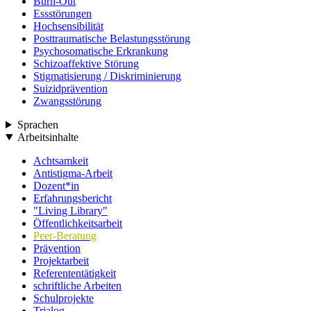
Burn-Out
Essstörungen
Hochsensibilität
Posttraumatische Belastungsstörung
Psychosomatische Erkrankung
Schizoaffektive Störung
Stigmatisierung / Diskriminierung
Suizidprävention
Zwangsstörung
Sprachen
Arbeitsinhalte
Achtsamkeit
Antistigma-Arbeit
Dozent*in
Erfahrungsbericht
"Living Library"
Öffentlichkeitsarbeit
Peer-Beratung
Prävention
Projektarbeit
Referententätigkeit
schriftliche Arbeiten
Schulprojekte
Trialog