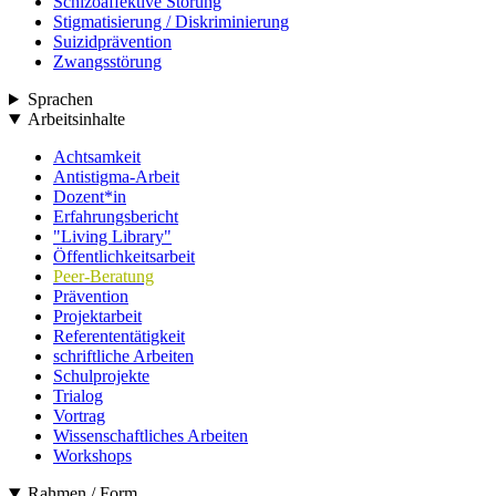
Schizoaffektive Störung
Stigmatisierung / Diskriminierung
Suizidprävention
Zwangsstörung
Sprachen
Arbeitsinhalte
Achtsamkeit
Antistigma-Arbeit
Dozent*in
Erfahrungsbericht
"Living Library"
Öffentlichkeitsarbeit
Peer-Beratung
Prävention
Projektarbeit
Referententätigkeit
schriftliche Arbeiten
Schulprojekte
Trialog
Vortrag
Wissenschaftliches Arbeiten
Workshops
Rahmen / Form