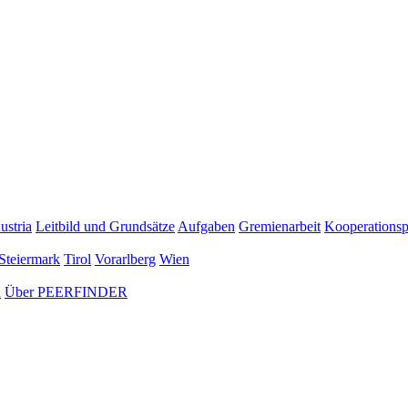
ustria
Leitbild und Grundsätze
Aufgaben
Gremienarbeit
Kooperationsp
Steiermark
Tirol
Vorarlberg
Wien
n
Über PEERFINDER