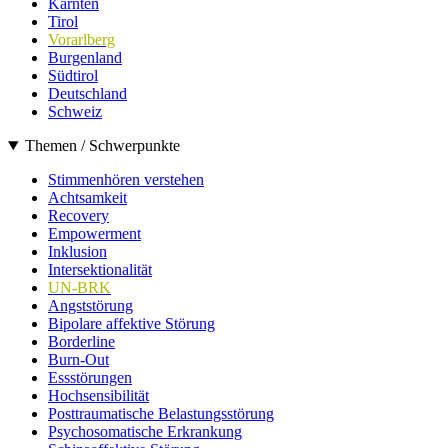
Kärnten
Tirol
Vorarlberg
Burgenland
Südtirol
Deutschland
Schweiz
Themen / Schwerpunkte
Stimmenhören verstehen
Achtsamkeit
Recovery
Empowerment
Inklusion
Intersektionalität
UN-BRK
Angststörung
Bipolare affektive Störung
Borderline
Burn-Out
Essstörungen
Hochsensibilität
Posttraumatische Belastungsstörung
Psychosomatische Erkrankung