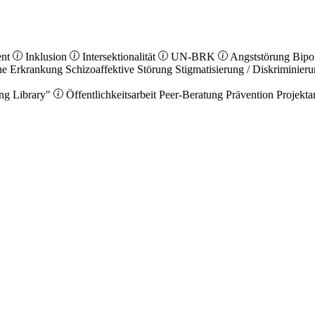
ent
Inklusion
Intersektionalität
UN-BRK
Angststörung
Bipo
he Erkrankung
Schizoaffektive Störung
Stigmatisierung / Diskriminier
ng Library"
Öffentlichkeitsarbeit
Peer-Beratung
Prävention
Projekta