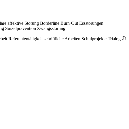
lare affektive Störung
Borderline
Burn-Out
Essstörungen
ung
Suizidprävention
Zwangsstörung
rbeit
Referententätigkeit
schriftliche Arbeiten
Schulprojekte
Trialog