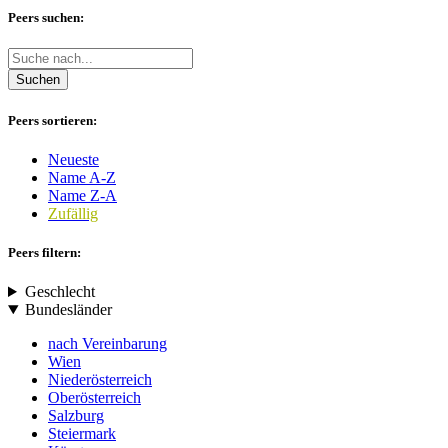
Peers suchen:
Suchen
Peers sortieren:
Neueste
Name A-Z
Name Z-A
Zufällig
Peers filtern:
Geschlecht
Bundesländer
nach Vereinbarung
Wien
Niederösterreich
Oberösterreich
Salzburg
Steiermark