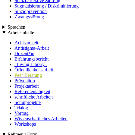
Schizoaffektive Störung
Stigmatisierung / Diskriminierung
Suizidprävention
Zwangsstörung
Sprachen
Arbeitsinhalte
Achtsamkeit
Antistigma-Arbeit
Dozent*in
Erfahrungsbericht
"Living Library"
Öffentlichkeitsarbeit
Peer-Beratung
Prävention
Projektarbeit
Referententätigkeit
schriftliche Arbeiten
Schulprojekte
Trialog
Vortrag
Wissenschaftliches Arbeiten
Workshops
Rahmen / Form