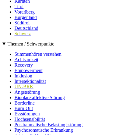
Kärnten
Tirol
Vorarlberg
Burgenland
Südtirol
Deutschland
Schweiz
Themen / Schwerpunkte
Stimmenhören verstehen
Achtsamkeit
Recovery
Empowerment
Inklusion
Intersektionalität
UN-BRK
Angststörung
Bipolare affektive Störung
Borderline
Burn-Out
Essstörungen
Hochsensibilität
Posttraumatische Belastungsstörung
Psychosomatische Erkrankung