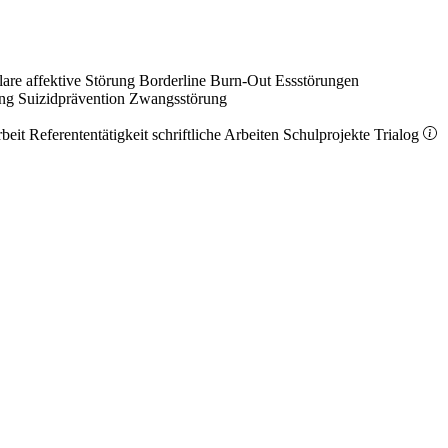
lare affektive Störung
Borderline
Burn-Out
Essstörungen
ung
Suizidprävention
Zwangsstörung
rbeit
Referententätigkeit
schriftliche Arbeiten
Schulprojekte
Trialog