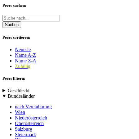
Peers suchen:
Suchen
Peers sortieren:
Neueste
Name A-Z
Name Z-A
Zufällig
Peers filtern:
Geschlecht
Bundesländer
nach Vereinbarung
Wien
Niederösterreich
Oberösterreich
Salzburg
Steiermark