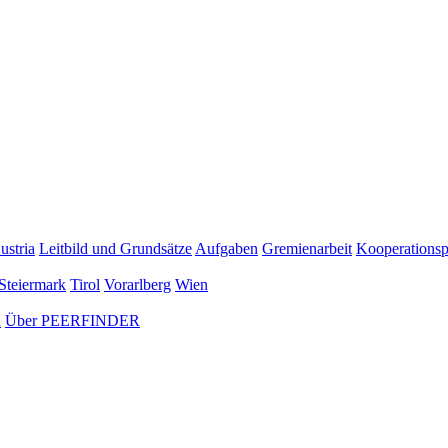
ustria
Leitbild und Grundsätze
Aufgaben
Gremienarbeit
Kooperationsp
Steiermark
Tirol
Vorarlberg
Wien
n
Über PEERFINDER