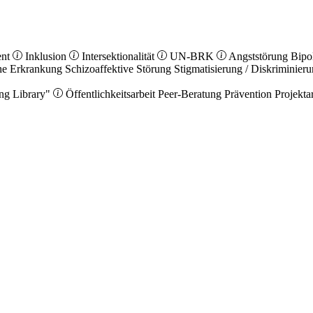
ent
Inklusion
Intersektionalität
UN-BRK
Angststörung
Bipo
he Erkrankung
Schizoaffektive Störung
Stigmatisierung / Diskriminier
ng Library"
Öffentlichkeitsarbeit
Peer-Beratung
Prävention
Projekta