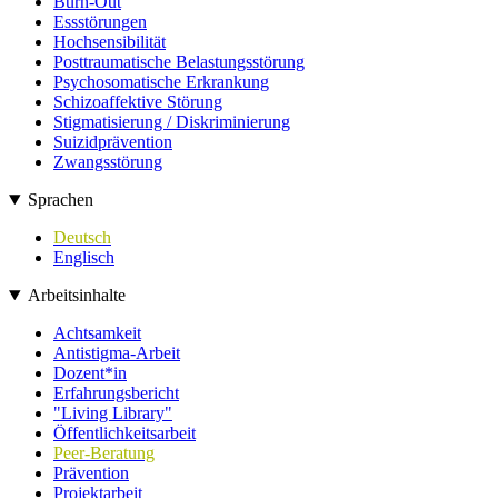
Burn-Out
Essstörungen
Hochsensibilität
Posttraumatische Belastungsstörung
Psychosomatische Erkrankung
Schizoaffektive Störung
Stigmatisierung / Diskriminierung
Suizidprävention
Zwangsstörung
Sprachen
Deutsch
Englisch
Arbeitsinhalte
Achtsamkeit
Antistigma-Arbeit
Dozent*in
Erfahrungsbericht
"Living Library"
Öffentlichkeitsarbeit
Peer-Beratung
Prävention
Projektarbeit