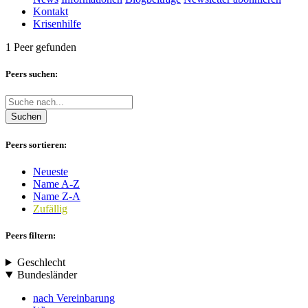
Kontakt
Krisenhilfe
1 Peer gefunden
Peers suchen:
Suchen
Peers sortieren:
Neueste
Name A-Z
Name Z-A
Zufällig
Peers filtern:
Geschlecht
Bundesländer
nach Vereinbarung