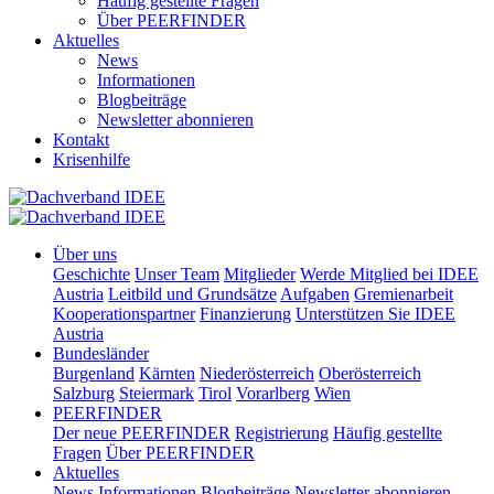
Häufig gestellte Fragen
Über PEERFINDER
Aktuelles
News
Informationen
Blogbeiträge
Newsletter abonnieren
Kontakt
Krisenhilfe
Über uns
Geschichte
Unser Team
Mitglieder
Werde Mitglied bei IDEE
Austria
Leitbild und Grundsätze
Aufgaben
Gremienarbeit
Kooperationspartner
Finanzierung
Unterstützen Sie IDEE
Austria
Bundesländer
Burgenland
Kärnten
Niederösterreich
Oberösterreich
Salzburg
Steiermark
Tirol
Vorarlberg
Wien
PEERFINDER
Der neue PEERFINDER
Registrierung
Häufig gestellte
Fragen
Über PEERFINDER
Aktuelles
News
Informationen
Blogbeiträge
Newsletter abonnieren