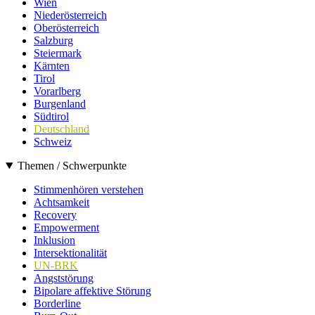
Wien
Niederösterreich
Oberösterreich
Salzburg
Steiermark
Kärnten
Tirol
Vorarlberg
Burgenland
Südtirol
Deutschland
Schweiz
Themen / Schwerpunkte
Stimmenhören verstehen
Achtsamkeit
Recovery
Empowerment
Inklusion
Intersektionalität
UN-BRK
Angststörung
Bipolare affektive Störung
Borderline