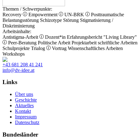
Themen / Schwerpunkte:
Recovery
Empowerment
UN-BRK
Posttraumatische
Belastungsstörung
Schizotype Störung
Stigmatisierung /
Diskriminierung
Arbeitsinhalte:
Antistigma-Arbeit
Dozent*in
Erfahrungsbericht
"Living Library"
Peer-Beratung
Politische Arbeit
Projektarbeit
schriftliche Arbeiten
Schulprojekte
Trialog
Vortrag
Wissenschaftliches Arbeiten
Workshops
+43 681 208 41 241
info@dv-idee.at
Links
Über uns
Geschichte
Aktuelles
Kontakt
Impressum
Datenschutz
Bundesländer