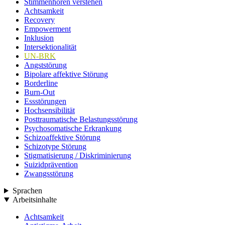
Stimmenhören verstehen
Achtsamkeit
Recovery
Empowerment
Inklusion
Intersektionalität
UN-BRK
Angststörung
Bipolare affektive Störung
Borderline
Burn-Out
Essstörungen
Hochsensibilität
Posttraumatische Belastungsstörung
Psychosomatische Erkrankung
Schizoaffektive Störung
Schizotype Störung
Stigmatisierung / Diskriminierung
Suizidprävention
Zwangsstörung
Sprachen
Arbeitsinhalte
Achtsamkeit