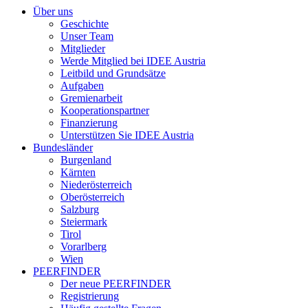
Über uns
Geschichte
Unser Team
Mitglieder
Werde Mitglied bei IDEE Austria
Leitbild und Grundsätze
Aufgaben
Gremienarbeit
Kooperationspartner
Finanzierung
Unterstützen Sie IDEE Austria
Bundesländer
Burgenland
Kärnten
Niederösterreich
Oberösterreich
Salzburg
Steiermark
Tirol
Vorarlberg
Wien
PEERFINDER
Der neue PEERFINDER
Registrierung