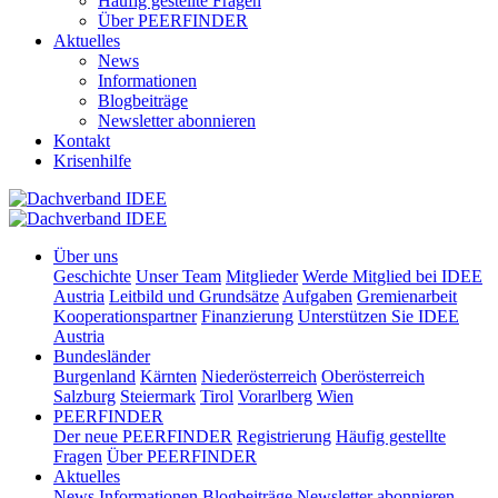
Häufig gestellte Fragen
Über PEERFINDER
Aktuelles
News
Informationen
Blogbeiträge
Newsletter abonnieren
Kontakt
Krisenhilfe
Über uns
Geschichte
Unser Team
Mitglieder
Werde Mitglied bei IDEE
Austria
Leitbild und Grundsätze
Aufgaben
Gremienarbeit
Kooperationspartner
Finanzierung
Unterstützen Sie IDEE
Austria
Bundesländer
Burgenland
Kärnten
Niederösterreich
Oberösterreich
Salzburg
Steiermark
Tirol
Vorarlberg
Wien
PEERFINDER
Der neue PEERFINDER
Registrierung
Häufig gestellte
Fragen
Über PEERFINDER
Aktuelles
News
Informationen
Blogbeiträge
Newsletter abonnieren