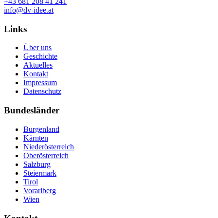
+43 681 208 41 241
info@dv-idee.at
Links
Über uns
Geschichte
Aktuelles
Kontakt
Impressum
Datenschutz
Bundesländer
Burgenland
Kärnten
Niederösterreich
Oberösterreich
Salzburg
Steiermark
Tirol
Vorarlberg
Wien