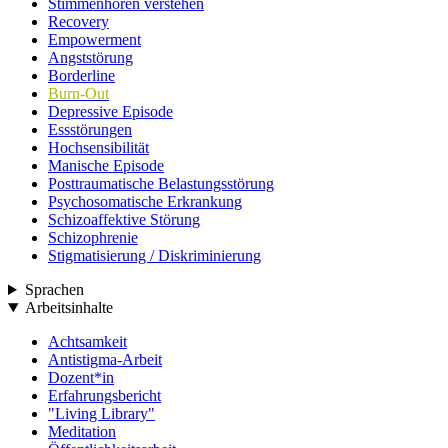
Stimmenhören verstehen
Recovery
Empowerment
Angststörung
Borderline
Burn-Out
Depressive Episode
Essstörungen
Hochsensibilität
Manische Episode
Posttraumatische Belastungsstörung
Psychosomatische Erkrankung
Schizoaffektive Störung
Schizophrenie
Stigmatisierung / Diskriminierung
Sprachen
Arbeitsinhalte
Achtsamkeit
Antistigma-Arbeit
Dozent*in
Erfahrungsbericht
"Living Library"
Meditation