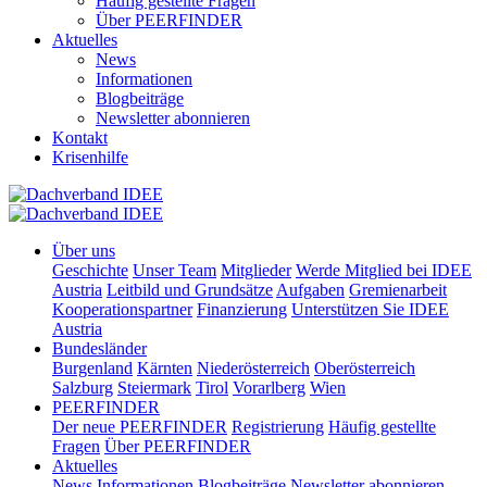
Häufig gestellte Fragen
Über PEERFINDER
Aktuelles
News
Informationen
Blogbeiträge
Newsletter abonnieren
Kontakt
Krisenhilfe
Über uns
Geschichte
Unser Team
Mitglieder
Werde Mitglied bei IDEE
Austria
Leitbild und Grundsätze
Aufgaben
Gremienarbeit
Kooperationspartner
Finanzierung
Unterstützen Sie IDEE
Austria
Bundesländer
Burgenland
Kärnten
Niederösterreich
Oberösterreich
Salzburg
Steiermark
Tirol
Vorarlberg
Wien
PEERFINDER
Der neue PEERFINDER
Registrierung
Häufig gestellte
Fragen
Über PEERFINDER
Aktuelles
News
Informationen
Blogbeiträge
Newsletter abonnieren