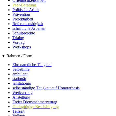
Öffentlichkeitsarbeit
Peer-Beratung
Politische Arbeit
Prävention
Projektarbeit
Referententätigkeit
schriftliche Arbeiten
Schulprojekte
Trialog
Vortrag
Workshops
Rahmen / Form
Ehrenamtliche Tätigkeit
Selbsthilfe
ambulant
stationär
teilstationär
selbstständige Tätigkeit auf Honorarbasis
Werkvertrag
Anstellung
Freier Dienstnehmervertrag
Geringfügige Beschäftigung
Teilzeit
Vollzeit