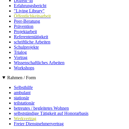
Dozent*in
Erfahrungsbericht
"Living Library"
Öffentlichkeitsarbeit
Peer-Beratung
Prävention
Projektarbeit
Referententätigkeit
schriftliche Arbeiten
Schulprojekte
Trialog
Vortrag
Wissenschaftliches Arbeiten
Workshops
Rahmen / Form
Selbsthilfe
ambulant
stationär
teilstationär
betreutes / begleitetes Wohnen
selbstständige Tätigkeit auf Honorarbasis
Werkvertrag
Freier Dienstnehmervertrag