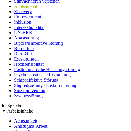
Stimmenhören verstehen
Achtsamkeit
Recovery
Empowerment
Inklusion
Intersektionalität
UN-BRK
Angststörung
Bipolare affektive Störung
Borderline
Burn-Out
Essstörungen
Hochsensibilität
Posttraumatische Belastungsstörung
Psychosomatische Erkrankung
Schizoaffektive Störung
Stigmatisierung / Diskriminierung
Suizidprävention
Zwangsstörung
Sprachen
Arbeitsinhalte
Achtsamkeit
Antistigma-Arbeit