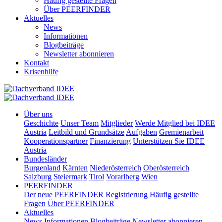
Häufig gestellte Fragen
Über PEERFINDER
Aktuelles
News
Informationen
Blogbeiträge
Newsletter abonnieren
Kontakt
Krisenhilfe
Über uns
Geschichte
Unser Team
Mitglieder
Werde Mitglied bei IDEE
Austria
Leitbild und Grundsätze
Aufgaben
Gremienarbeit
Kooperationspartner
Finanzierung
Unterstützen Sie IDEE
Austria
Bundesländer
Burgenland
Kärnten
Niederösterreich
Oberösterreich
Salzburg
Steiermark
Tirol
Vorarlberg
Wien
PEERFINDER
Der neue PEERFINDER
Registrierung
Häufig gestellte
Fragen
Über PEERFINDER
Aktuelles
News
Informationen
Blogbeiträge
Newsletter abonnieren