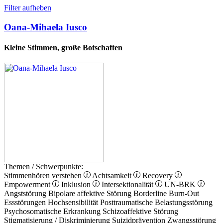
Filter aufheben
Oana-Mihaela Iusco
Kleine Stimmen, große Botschaften
Themen / Schwerpunkte:
Stimmenhören verstehen
Achtsamkeit
Recovery
Empowerment
Inklusion
Intersektionalität
UN-BRK
Angststörung
Bipolare affektive Störung
Borderline
Burn-Out
Essstörungen
Hochsensibilität
Posttraumatische Belastungsstörung
Psychosomatische Erkrankung
Schizoaffektive Störung
Stigmatisierung / Diskriminierung
Suizidprävention
Zwangsstörung