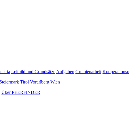
ustria
Leitbild und Grundsätze
Aufgaben
Gremienarbeit
Kooperationsp
Steiermark
Tirol
Vorarlberg
Wien
n
Über PEERFINDER