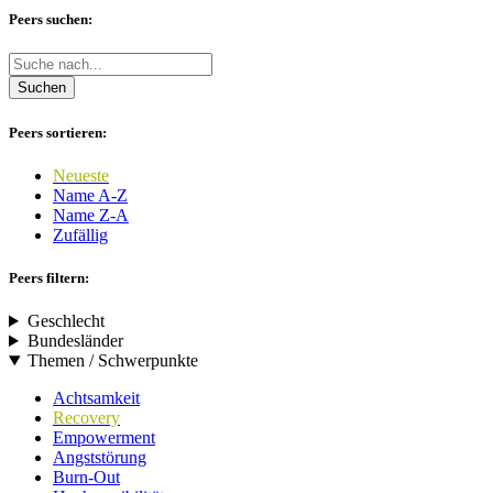
Peers suchen:
Suchen
Peers sortieren:
Neueste
Name A-Z
Name Z-A
Zufällig
Peers filtern:
Geschlecht
Bundesländer
Themen / Schwerpunkte
Achtsamkeit
Recovery
Empowerment
Angststörung
Burn-Out