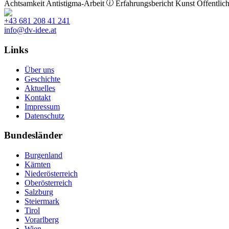
Achtsamkeit
Antistigma-Arbeit
Erfahrungsbericht
Kunst
Öffentlich
+43 681 208 41 241
info@dv-idee.at
Links
Über uns
Geschichte
Aktuelles
Kontakt
Impressum
Datenschutz
Bundesländer
Burgenland
Kärnten
Niederösterreich
Oberösterreich
Salzburg
Steiermark
Tirol
Vorarlberg
Wien