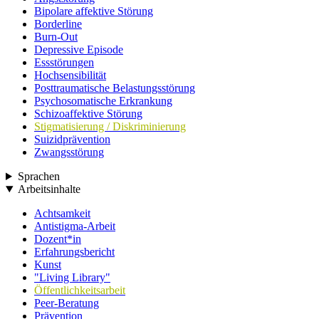
Bipolare affektive Störung
Borderline
Burn-Out
Depressive Episode
Essstörungen
Hochsensibilität
Posttraumatische Belastungsstörung
Psychosomatische Erkrankung
Schizoaffektive Störung
Stigmatisierung / Diskriminierung
Suizidprävention
Zwangsstörung
Sprachen
Arbeitsinhalte
Achtsamkeit
Antistigma-Arbeit
Dozent*in
Erfahrungsbericht
Kunst
"Living Library"
Öffentlichkeitsarbeit
Peer-Beratung
Prävention