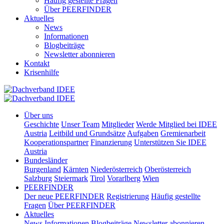
Häufig gestellte Fragen
Über PEERFINDER
Aktuelles
News
Informationen
Blogbeiträge
Newsletter abonnieren
Kontakt
Krisenhilfe
Über uns
Geschichte
Unser Team
Mitglieder
Werde Mitglied bei IDEE
Austria
Leitbild und Grundsätze
Aufgaben
Gremienarbeit
Kooperationspartner
Finanzierung
Unterstützen Sie IDEE
Austria
Bundesländer
Burgenland
Kärnten
Niederösterreich
Oberösterreich
Salzburg
Steiermark
Tirol
Vorarlberg
Wien
PEERFINDER
Der neue PEERFINDER
Registrierung
Häufig gestellte
Fragen
Über PEERFINDER
Aktuelles
News
Informationen
Blogbeiträge
Newsletter abonnieren