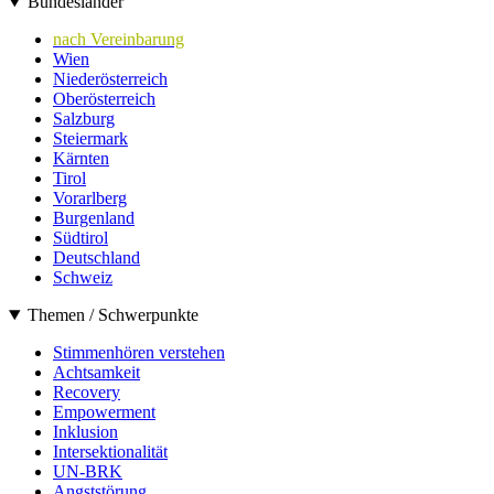
Bundesländer
nach Vereinbarung
Wien
Niederösterreich
Oberösterreich
Salzburg
Steiermark
Kärnten
Tirol
Vorarlberg
Burgenland
Südtirol
Deutschland
Schweiz
Themen / Schwerpunkte
Stimmenhören verstehen
Achtsamkeit
Recovery
Empowerment
Inklusion
Intersektionalität
UN-BRK
Angststörung