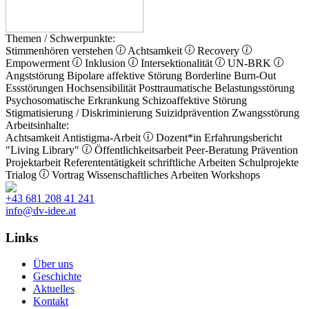
Themen / Schwerpunkte:
Stimmenhören verstehen
Achtsamkeit
Recovery
Empowerment
Inklusion
Intersektionalität
UN-BRK
Angststörung
Bipolare affektive Störung
Borderline
Burn-Out
Essstörungen
Hochsensibilität
Posttraumatische Belastungsstörung
Psychosomatische Erkrankung
Schizoaffektive Störung
Stigmatisierung / Diskriminierung
Suizidprävention
Zwangsstörung
Arbeitsinhalte:
Achtsamkeit
Antistigma-Arbeit
Dozent*in
Erfahrungsbericht
"Living Library"
Öffentlichkeitsarbeit
Peer-Beratung
Prävention
Projektarbeit
Referententätigkeit
schriftliche Arbeiten
Schulprojekte
Trialog
Vortrag
Wissenschaftliches Arbeiten
Workshops
+43 681 208 41 241
info@dv-idee.at
Links
Über uns
Geschichte
Aktuelles
Kontakt