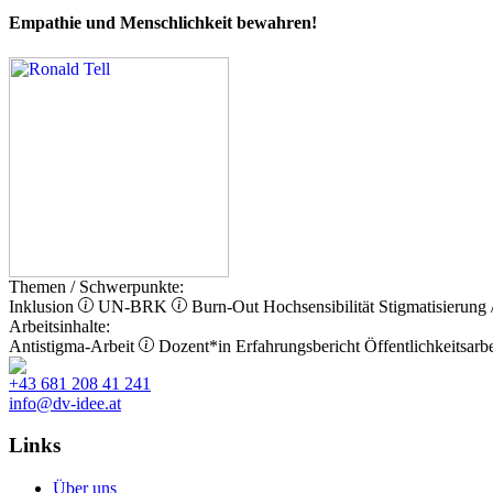
Empathie und Menschlichkeit bewahren!
Themen / Schwerpunkte:
Inklusion
UN-BRK
Burn-Out
Hochsensibilität
Stigmatisierung 
Arbeitsinhalte:
Antistigma-Arbeit
Dozent*in
Erfahrungsbericht
Öffentlichkeitsarbe
+43 681 208 41 241
info@dv-idee.at
Links
Über uns