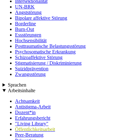
Intersektionalität
UN-BRK
Angststörung
Bipolare affektive Störung
Borderline
Burn-Out
Essstörungen
Hochsensibilität
Posttraumatische Belastungsstörung
Psychosomatische Erkrankung
Schizoaffektive Störung
Stigmatisierung / Diskriminierung
Suizidprävention
Zwangsstörung
Sprachen
Arbeitsinhalte
Achtsamkeit
Antistigma-Arbeit
Dozent*in
Erfahrungsbericht
"Living Library"
Öffentlichkeitsarbeit
Peer-Beratung