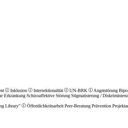
ent
Inklusion
Intersektionalität
UN-BRK
Angststörung
Bipo
he Erkrankung
Schizoaffektive Störung
Stigmatisierung / Diskriminier
ng Library"
Öffentlichkeitsarbeit
Peer-Beratung
Prävention
Projekta