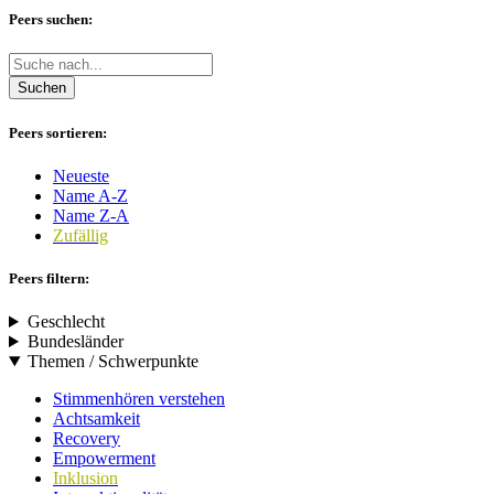
Peers suchen:
Suchen
Peers sortieren:
Neueste
Name A-Z
Name Z-A
Zufällig
Peers filtern:
Geschlecht
Bundesländer
Themen / Schwerpunkte
Stimmenhören verstehen
Achtsamkeit
Recovery
Empowerment
Inklusion