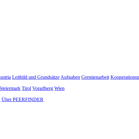
ustria
Leitbild und Grundsätze
Aufgaben
Gremienarbeit
Kooperationsp
Steiermark
Tirol
Vorarlberg
Wien
n
Über PEERFINDER