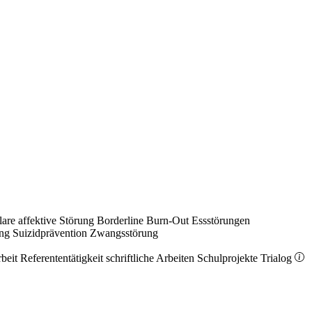
lare affektive Störung
Borderline
Burn-Out
Essstörungen
ung
Suizidprävention
Zwangsstörung
rbeit
Referententätigkeit
schriftliche Arbeiten
Schulprojekte
Trialog