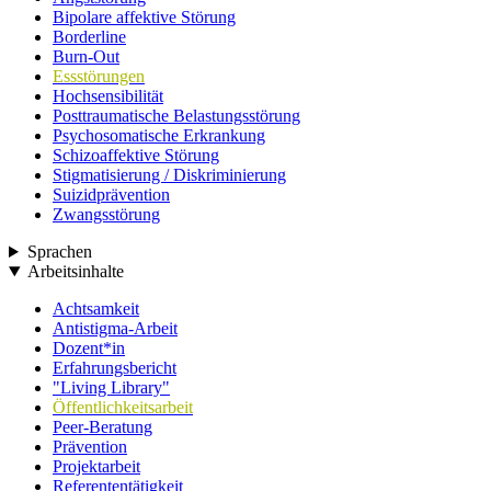
Bipolare affektive Störung
Borderline
Burn-Out
Essstörungen
Hochsensibilität
Posttraumatische Belastungsstörung
Psychosomatische Erkrankung
Schizoaffektive Störung
Stigmatisierung / Diskriminierung
Suizidprävention
Zwangsstörung
Sprachen
Arbeitsinhalte
Achtsamkeit
Antistigma-Arbeit
Dozent*in
Erfahrungsbericht
"Living Library"
Öffentlichkeitsarbeit
Peer-Beratung
Prävention
Projektarbeit
Referententätigkeit