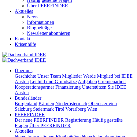
Häufig gestellte Fragen
Über PEERFINDER
Aktuelles
News
Informationen
Blogbeiträge
Newsletter abonnieren
Kontakt
Krisenhilfe
Über uns
Geschichte
Unser Team
Mitglieder
Werde Mitglied bei IDEE
Austria
Leitbild und Grundsätze
Aufgaben
Gremienarbeit
Kooperationspartner
Finanzierung
Unterstützen Sie IDEE
Austria
Bundesländer
Burgenland
Kärnten
Niederösterreich
Oberösterreich
Salzburg
Steiermark
Tirol
Vorarlberg
Wien
PEERFINDER
Der neue PEERFINDER
Registrierung
Häufig gestellte
Fragen
Über PEERFINDER
Aktuelles
News
Informationen
Blogbeiträge
Newsletter abonnieren