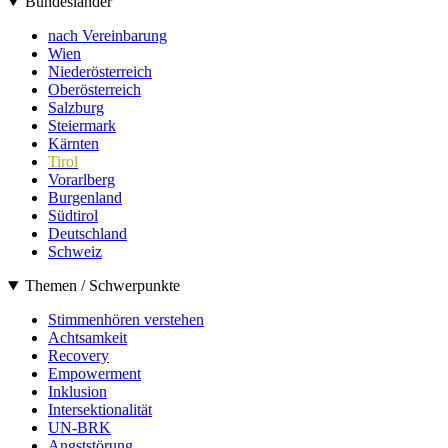
Bundesländer
nach Vereinbarung
Wien
Niederösterreich
Oberösterreich
Salzburg
Steiermark
Kärnten
Tirol
Vorarlberg
Burgenland
Südtirol
Deutschland
Schweiz
Themen / Schwerpunkte
Stimmenhören verstehen
Achtsamkeit
Recovery
Empowerment
Inklusion
Intersektionalität
UN-BRK
Angststörung