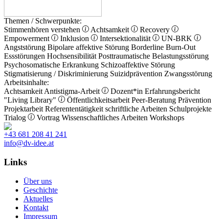
Themen / Schwerpunkte:
Stimmenhören verstehen
Achtsamkeit
Recovery
Empowerment
Inklusion
Intersektionalität
UN-BRK
Angststörung
Bipolare affektive Störung
Borderline
Burn-Out
Essstörungen
Hochsensibilität
Posttraumatische Belastungsstörung
Psychosomatische Erkrankung
Schizoaffektive Störung
Stigmatisierung / Diskriminierung
Suizidprävention
Zwangsstörung
Arbeitsinhalte:
Achtsamkeit
Antistigma-Arbeit
Dozent*in
Erfahrungsbericht
"Living Library"
Öffentlichkeitsarbeit
Peer-Beratung
Prävention
Projektarbeit
Referententätigkeit
schriftliche Arbeiten
Schulprojekte
Trialog
Vortrag
Wissenschaftliches Arbeiten
Workshops
+43 681 208 41 241
info@dv-idee.at
Links
Über uns
Geschichte
Aktuelles
Kontakt
Impressum