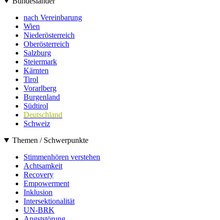
Bundesländer
nach Vereinbarung
Wien
Niederösterreich
Oberösterreich
Salzburg
Steiermark
Kärnten
Tirol
Vorarlberg
Burgenland
Südtirol
Deutschland
Schweiz
Themen / Schwerpunkte
Stimmenhören verstehen
Achtsamkeit
Recovery
Empowerment
Inklusion
Intersektionalität
UN-BRK
Angststörung