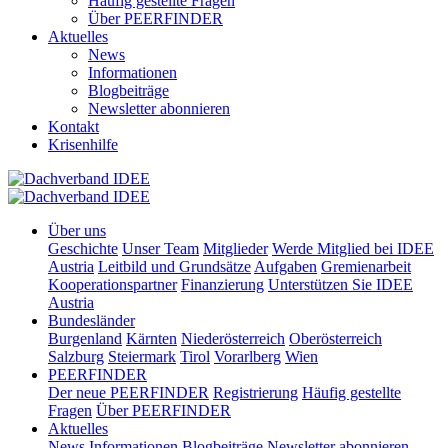
Häufig gestellte Fragen
Über PEERFINDER
Aktuelles
News
Informationen
Blogbeiträge
Newsletter abonnieren
Kontakt
Krisenhilfe
Über uns
Geschichte
Unser Team
Mitglieder
Werde Mitglied bei IDEE
Austria
Leitbild und Grundsätze
Aufgaben
Gremienarbeit
Kooperationspartner
Finanzierung
Unterstützen Sie IDEE
Austria
Bundesländer
Burgenland
Kärnten
Niederösterreich
Oberösterreich
Salzburg
Steiermark
Tirol
Vorarlberg
Wien
PEERFINDER
Der neue PEERFINDER
Registrierung
Häufig gestellte
Fragen
Über PEERFINDER
Aktuelles
News
Informationen
Blogbeiträge
Newsletter abonnieren