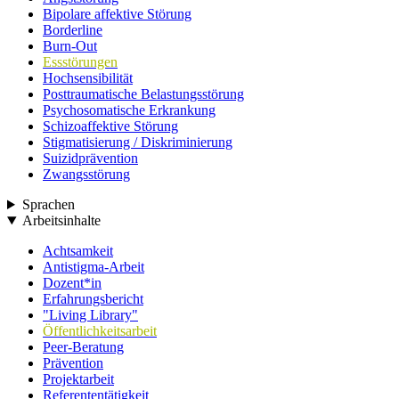
Bipolare affektive Störung
Borderline
Burn-Out
Essstörungen
Hochsensibilität
Posttraumatische Belastungsstörung
Psychosomatische Erkrankung
Schizoaffektive Störung
Stigmatisierung / Diskriminierung
Suizidprävention
Zwangsstörung
Sprachen
Arbeitsinhalte
Achtsamkeit
Antistigma-Arbeit
Dozent*in
Erfahrungsbericht
"Living Library"
Öffentlichkeitsarbeit
Peer-Beratung
Prävention
Projektarbeit
Referententätigkeit