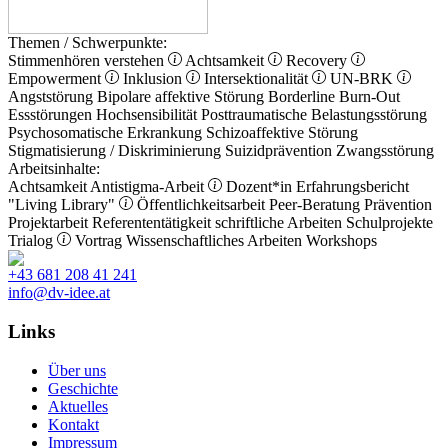
Themen / Schwerpunkte:
Stimmenhören verstehen
Achtsamkeit
Recovery
Empowerment
Inklusion
Intersektionalität
UN-BRK
Angststörung
Bipolare affektive Störung
Borderline
Burn-Out
Essstörungen
Hochsensibilität
Posttraumatische Belastungsstörung
Psychosomatische Erkrankung
Schizoaffektive Störung
Stigmatisierung / Diskriminierung
Suizidprävention
Zwangsstörung
Arbeitsinhalte:
Achtsamkeit
Antistigma-Arbeit
Dozent*in
Erfahrungsbericht
"Living Library"
Öffentlichkeitsarbeit
Peer-Beratung
Prävention
Projektarbeit
Referententätigkeit
schriftliche Arbeiten
Schulprojekte
Trialog
Vortrag
Wissenschaftliches Arbeiten
Workshops
+43 681 208 41 241
info@dv-idee.at
Links
Über uns
Geschichte
Aktuelles
Kontakt
Impressum